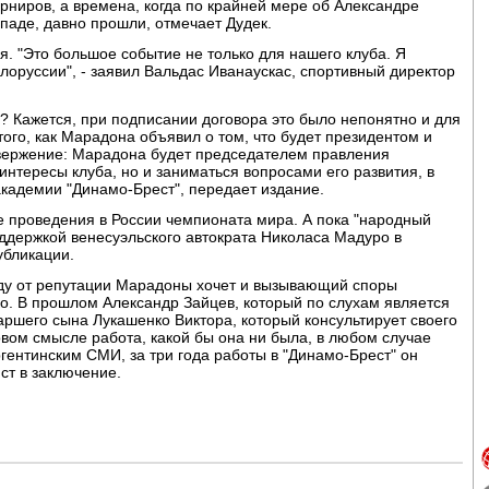
рниров, а времена, когда по крайней мере об Александре
паде, давно прошли, отмечает Дудек.
. "Это большое событие не только для нашего клуба. Я
елоруссии", - заявил Вальдас Иванаускас, спортивный директор
? Кажется, при подписании договора это было непонятно и для
того, как Марадона объявил о том, что будет президентом и
овержение: Марадона будет председателем правления
 интересы клуба, но и заниматься вопросами его развития, в
академии "Динамо-Брест", передает издание.
е проведения в России чемпионата мира. А пока "народный
ддержкой венесуэльского автократа Николаса Мадуро в
убликации.
ыгоду от репутации Марадоны хочет и вызывающий споры
о. В прошлом Александр Зайцев, который по слухам является
аршего сына Лукашенко Виктора, который консультирует своего
вом смысле работа, какой бы она ни была, в любом случае
гентинским СМИ, за три года работы в "Динамо-Брест" он
ст в заключение.