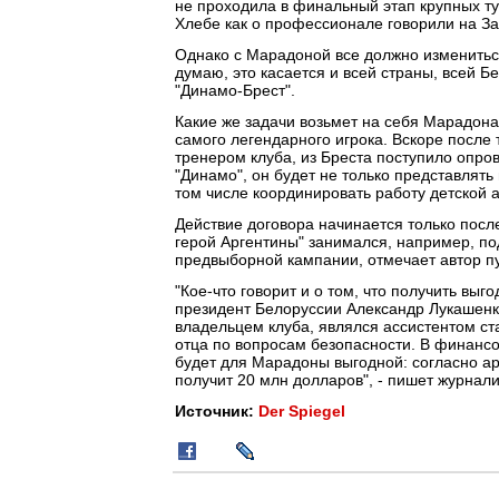
не проходила в финальный этап крупных ту
Хлебе как о профессионале говорили на За
Однако с Марадоной все должно измениться
думаю, это касается и всей страны, всей Б
"Динамо-Брест".
Какие же задачи возьмет на себя Марадона
самого легендарного игрока. Вскоре после 
тренером клуба, из Бреста поступило опр
"Динамо", он будет не только представлять
том числе координировать работу детской 
Действие договора начинается только посл
герой Аргентины" занимался, например, по
предвыборной кампании, отмечает автор п
"Кое-что говорит и о том, что получить в
президент Белоруссии Александр Лукашенк
владельцем клуба, являлся ассистентом ст
отца по вопросам безопасности. В финансо
будет для Марадоны выгодной: согласно ар
получит 20 млн долларов", - пишет журнали
Источник:
Der Spiegel