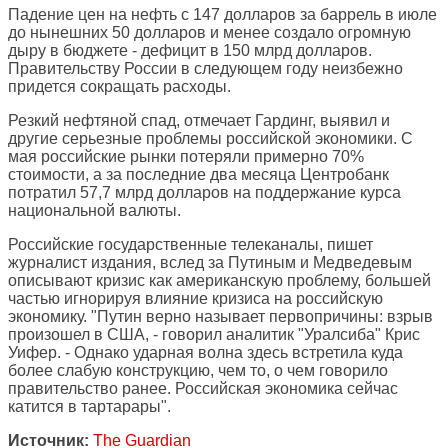
Падение цен на нефть с 147 долларов за баррель в июле
до нынешних 50 долларов и менее создало огромную
дыру в бюджете - дефицит в 150 млрд долларов.
Правительству России в следующем году неизбежно
придется сокращать расходы.
Резкий нефтяной спад, отмечает Гардинг, выявил и
другие серьезные проблемы российской экономики. С
мая российские рынки потеряли примерно 70%
стоимости, а за последние два месяца Центробанк
потратил 57,7 млрд долларов на поддержание курса
национальной валюты.
Российские государственные телеканалы, пишет
журналист издания, вслед за Путиным и Медведевым
описывают кризис как американскую проблему, большей
частью игнорируя влияние кризиса на российскую
экономику. "Путин верно называет первопричины: взрыв
произошел в США, - говорил аналитик "Уралсиба" Крис
Уифер. - Однако ударная волна здесь встретила куда
более слабую конструкцию, чем то, о чем говорило
правительство ранее. Российская экономика сейчас
катится в тартарары".
Источник:
The Guardian