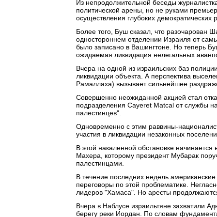
Из непродолжительной беседы журналистка 
политической арены, но не руками премье
осуществления глубоких демократических 
Более того, Буш сказал, что разочарован 
одностороннем отделении Израиля от самы
было записано в Вашингтоне. Но теперь Бу
ожидаемая ликвидация нелегальных аванпо
Вчера на одной из израильских баз полиц
ликвидации объекта. А перспектива выселе
Рамаллаха) вызывает сильнейшее раздраж
Совершенно неожиданной акцией стал отказ
подразделения Cayeret Matcal от службы на
палестинцев".
Одновременно с этим раввины-националисты
участия в ликвидации незаконных поселени
В этой накаленной обстановке начинается 
Махера, которому президент Мубарак пору
палестинцами.
В течение последних недель американские
переговоры по этой проблематике. Негласн
лидеров "Хамаса". Но аресты продолжаютс
Вчера в Наблусе израильтяне захватили А
берегу реки Иордан. По словам фундамента