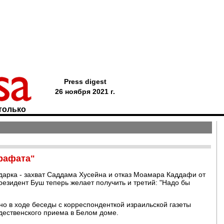
Press digest
26 ноября 2021 г.
только
рафата"
дарка - захват Саддама Хусейна и отказ Моамара Каддафи от
резидент Буш теперь желает получить и третий: "Надо бы
о в ходе беседы с корреспонденткой израильской газеты
ждественского приема в Белом доме.