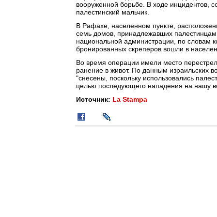
вооруженной борьбе. В ходе инцидентов, с
палестинский мальчик.
В Рафахе, населенном пункте, расположенн
семь домов, принадлежавших палестинцам.
национальной администрации, по словам к
бронированных скреперов вошли в населен
Во время операции имели место перестрел
ранение в живот. По данным израильских в
"снесены, поскольку использовались палес
целью последующего нападения на нашу в
Источник:
La Stampa