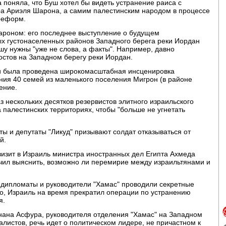
поняла, что Буш хотел бы видеть устранение раиса с
ра Ариэля Шарона, а самим палестинским народом в процессе
реформ.
Шароном: его последнее выступление о будущем
х густонаселенных районов Западного берега реки Иордан
шу нужны "уже не слова, а факты". Например, давно
стов на Западном берегу реки Иордан.
ии была проведена широкомасштабная инсценировка
ния 40 семей из маленького поселения Мигрон (в районе
ение.
 нескольких десятков резервистов элитного израильского
 палестинских территориях, чтобы "больше не угнетать
 и депутаты "Ликуд" призывают солдат отказываться от
й.
визит в Израиль министра иностранных дел Египта Ахмеда
чил выяснить, возможно ли перемирие между израильтянами и
 дипломаты и руководители "Хамас" проводили секретные
о, Израиль на время прекратил операции по устранению
я.
днана Асфура, руководителя отделения "Хамас" на Западном
листов, речь идет о политическом лидере, не причастном к