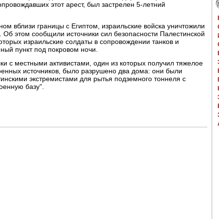
опровождавших этот арест, был застрелен 5-летний
ом вблизи границы с Египтом, израильские войска уничтожили
 Об этом сообщили источники сил безопасности Палестинской
оторых израильские солдаты в сопровождении танков и
ный пункт под покровом ночи.
ки с местными активистами, один из которых получил тяжелое
оенных источников, было разрушено два дома: они были
тинскими экстремистами для рытья подземного тоннеля с
оенную базу".