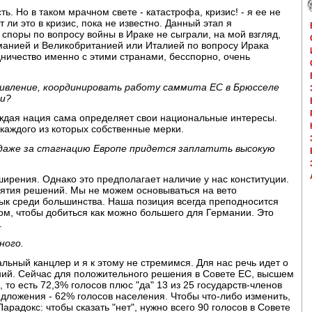
ь. Но в таком мрачном свете - катастрофа, кризис! - я ее не
 ли это в кризис, пока не известно. Данный этап я
споры по вопросу войны в Ираке не сыграли, на мой взгляд,
анией и Великобританией или Италией по вопросу Ирака
ничество именно с этими странами, бесспорно, очень
ивление, координировать работу саммита ЕС в Брюсселе
ни?
аждая нация сама определяет свои национальные интересы.
 каждого из которых собственные мерки.
и даже за стагнацию Европе придется заплатить высокую
ширения. Однако это предполагает наличие у нас конституции.
нятия решений. Мы не можем основываться на вето
ык среди большинства. Наша позиция всегда преподносится
том, чтобы добиться как можно большего для Германии. Это
.
ного.
льный канцлер и я к этому не стремимся. Для нас речь идет о
ий. Сейчас для положительного решения в Совете ЕС, высшем
 то есть 72,3% голосов плюс "да" 13 из 25 государств-членов
едложения - 62% голосов населения. Чтобы что-либо изменить,
радокс: чтобы сказать "нет", нужно всего 90 голосов в Совете