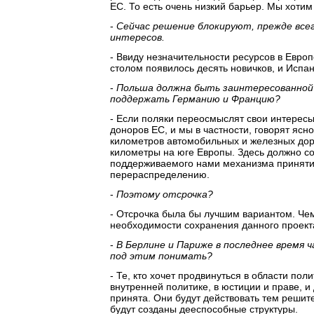
ЕС. То есть очень низкий барьер. Мы хотим
-
Сейчас решение блокируют, прежде всег
интересов.
- Ввиду незначительности ресурсов в Евро
столом появилось десять новичков, и Испан
-
Польша должна быть заинтересованной 
поддержать Германию и Францию?
- Если поляки переосмыслят свои интересы
доноров ЕС, и мы в частности, говорят ясн
километров автомобильных и железных доро
километры на юге Европы. Здесь должно со
поддерживаемого нами механизма приняти
перераспределению.
-
Поэтому отсрочка?
- Отсрочка была бы лучшим вариантом. Чем
необходимости сохранения данного проекта
-
В Берлине и Париже в последнее время ч
под этим понимать?
- Те, кто хочет продвинуться в области пол
внутренней политике, в юстиции и праве, и
принята. Они будут действовать тем решите
будут созданы дееспособные структуры.