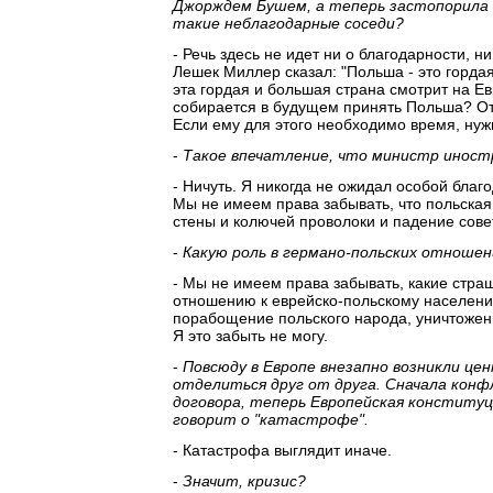
Джорждем Бушем, а теперь застопорила 
такие неблагодарные соседи?
- Речь здесь не идет ни о благодарности, н
Лешек Миллер сказал: "Польша - это горда
эта гордая и большая страна смотрит на Ев
собирается в будущем принять Польша? От
Если ему для этого необходимо время, нуж
-
Такое впечатление, что министр иностр
- Ничуть. Я никогда не ожидал особой благ
Мы не имеем права забывать, что польска
стены и колючей проволоки и падение сове
-
Какую роль в германо-польских отношени
- Мы не имеем права забывать, какие стр
отношению к еврейско-польскому населен
порабощение польского народа, уничтожени
Я это забыть не могу.
-
Повсюду в Европе внезапно возникли ц
отделиться друг от друга. Сначала конф
договора, теперь Европейская конститу
говорит о "катастрофе".
- Катастрофа выглядит иначе.
-
Значит, кризис?