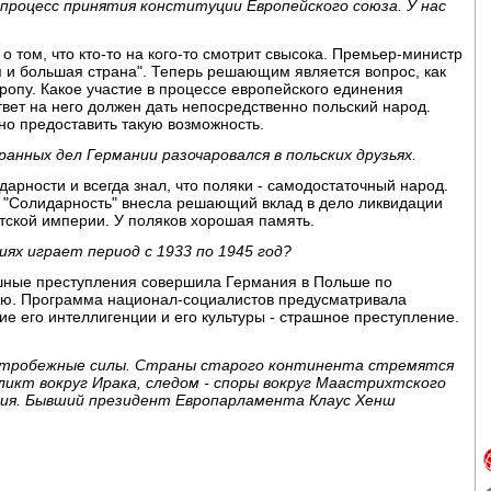
процесс принятия конституции Европейского союза. У нас
и о том, что кто-то на кого-то смотрит свысока. Премьер-министр
я и большая страна". Теперь решающим является вопрос, как
ропу. Какое участие в процессе европейского единения
вет на него должен дать непосредственно польский народ.
но предоставить такую возможность.
анных дел Германии разочаровался в польских друзьях.
одарности и всегда знал, что поляки - самодостаточный народ.
я "Солидарность" внесла решающий вклад в дело ликвидации
тской империи. У поляков хорошая память.
ях играет период с 1933 по 1945 год?
ашные преступления совершила Германия в Польше по
ию. Программа национал-социалистов предусматривала
е его интеллигенции и его культуры - страшное преступление.
ентробежные силы. Страны старого континента стремятся
ликт вокруг Ирака, следом - споры вокруг Маастрихтского
ция. Бывший президент Европарламента Клаус Хенш