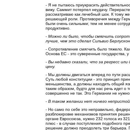
- Я не пытаюсь приукрасить действительност
вижу. Саммит потерпел неудачу. Перерастет
рассматриваю как лечебный шок. К тому же 
решающей роли. Противоречия между Герм
были очень сильными; тем не менее сотруд
продуктивно.
-
Можно ли было, чтобы смягчить сопрот
лучше, чем это сделал Сильвио Берлуско
- Сопротивление смягчить было тяжело. К
Основа ЕС - это суверенные государства, у
-
Вы недавно сказали, что за регресс ил
цену.
- Мы должны двигаться вперед по пути рас
Суть любой конституции - это принцип при
меньшинства, а должны находить общий яз
таким образом, будто для нас речь идет о 
совершенно не так. Это Германии не нужно
-
В таком желании нет ничего непристой
- Но само по себе это неправильно, федера
разблокировке механизмов принятия решен
органе Евросоюза, нужно 232 голоса из 321,
плюс - в случае поступления подобного пр
решение должно преодолеть три барьера. Па