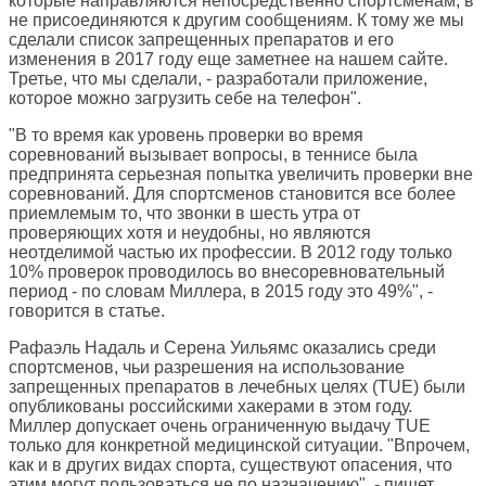
которые направляются непосредственно спортсменам, в
не присоединяются к другим сообщениям. К тому же мы
сделали список запрещенных препаратов и его
изменения в 2017 году еще заметнее на нашем сайте.
Третье, что мы сделали, - разработали приложение,
которое можно загрузить себе на телефон".
"В то время как уровень проверки во время
соревнований вызывает вопросы, в теннисе была
предпринята серьезная попытка увеличить проверки вне
соревнований. Для спортсменов становится все более
приемлемым то, что звонки в шесть утра от
проверяющих хотя и неудобны, но являются
неотделимой частью их профессии. В 2012 году только
10% проверок проводилось во внесоревновательный
период - по словам Миллера, в 2015 году это 49%", -
говорится в статье.
Рафаэль Надаль и Серена Уильямс оказались среди
спортсменов, чьи разрешения на использование
запрещенных препаратов в лечебных целях (TUE) были
опубликованы российскими хакерами в этом году.
Миллер допускает очень ограниченную выдачу TUE
только для конкретной медицинской ситуации. "Впрочем,
как и в других видах спорта, существуют опасения, что
этим могут пользоваться не по назначению", - пишет