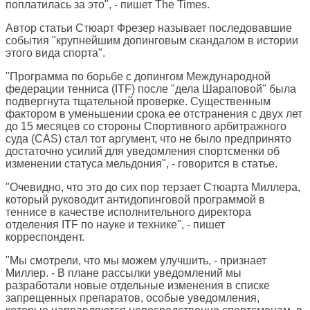
поплатилась за это", - пишет
The Times
.
Автор статьи Стюарт Фрезер называет последовавшие
события "крупнейшим допинговым скандалом в истории
этого вида спорта".
"Программа по борьбе с допингом Международной
федерации тенниса (ITF) после "дела Шараповой" была
подвергнута тщательной проверке. Существенным
фактором в уменьшении срока ее отстранения с двух лет
до 15 месяцев со стороны Спортивного арбитражного
суда (CAS) стал тот аргумент, что не было предпринято
достаточно усилий для уведомления спортсменки об
изменении статуса мельдония", - говорится в статье.
"Очевидно, что это до сих пор терзает Стюарта Миллера,
который руководит антидопинговой программой в
теннисе в качестве исполнительного директора
отделения ITF по науке и технике", - пишет
корреспондент.
"Мы смотрели, что мы можем улучшить, - признает
Миллер. - В плане рассылки уведомлений мы
разработали новые отдельные изменения в списке
запрещенных препаратов, особые уведомления,