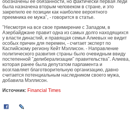
обозначены ее обязанности, но фактически первая леди
была назначена вторым человеком в стране, и это
закрепило ее позиции как наиболее вероятного
преемника ее мужа", - говорится в статье.
"Несмотря на все свое примирение с Западом, в
Азербайджане правит одна из самых долго находящихся
у власти династий, и правящая семья Алиевых не видит
особых причин для перемен, - считает эксперт по
Каспийскому региону Кейт Мэллисон. - Направление
политического развития страны было очевидным ввиду
постепенной "делиберализации" правительства". Алиева,
которая ранее была депутатом парламента и
возглавляет благотворительную организацию, давно
считается потенциальным наследником своего мужа,
добавила Мэллисон.
Источник:
Financial Times