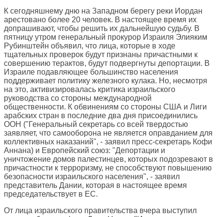
К сегодняшнему дню на Западном берегу реки Иордан
арестовано более 20 человек. В настоящее время их
допрашивают, чтобы решить их дальнейшую судьбу. В
пятницу утром генеральный прокурор Израиля Элияким
Рубинштейн объявил, что лица, которые в ходе
тщательных проверок будут признаны причастными к
совершению терактов, будут подвергнуты депортации. В
Израиле подавляющее большинство населения
поддерживает политику железного кулака. Но, несмотря
на это, активизировалась критика израильского
руководства со стороны международной
общественности. К обвинениям со стороны США и Лиги
арабских стран в последние два дня присоединились
ООН ("Генеральный секретарь со всей твердостью
заявляет, что самооборона не является оправданием для
коллективных наказаний", - заявил пресс-секретарь Кофи
Аннана) и Европейский союз: "Депортации и
уничтожение домов палестинцев, которых подозревают в
причастности к терроризму, не способствуют повышению
безопасности израильского населения", - заявил
представитель Дании, которая в настоящее время
председательствует в ЕС.
От лица израильского правительства вчера выступил