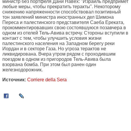
министр без портфеля Дани Навех: "Израиль предпримет
любые меры, чтобы прекратить теракты". Некоторому
снижению напряженности способствовал позитивный
тон заявлений министра иностранных дел Шимона
Переса и палестинского представителя Саеба Ереката,
прокомментировавших свою состоявшуюся позавчера в
одном из отелей Тель-Авива встречу. Стороны вступили в
контакт с тем, чтобы улучшить условия жизни
палестинского населения на Западном берегу реки
Иордан и в секторе Газа. Но угроза терактов не
ликвидирована. Вчера утром рядом с проходившим
поездом в одном из пригородов Тель-Авива была
взорвана бомба. При этом был ранен один
железнодорожник.
Источник:
Corriere della Sera