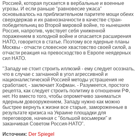
Россией, которая пускается в вербальные и военные
угрозы. И если раньше "равновесие ужаса"
основывалось на приблизительном паритете мощи обеих
сверхдержав и их равнозначности в качестве стран-
победительниц во Второй мировой войне, то нынешняя
Россия, напротив, чувствует себя униженной
поражением в холодной войне и опасается расширения
НАТО, говорится в статье. Поэтому все ядерные планы
Москвы - отчасти словесное хвастовство своей силой, а
отчасти реакция на превосходство в Европе неядерных
сил НАТО.
"Западу не стоит строить иллюзий - ему следует осознать,
что в случае с загнанной в угол агрессивной и
националистической Россией методы устрашения не
сработают, - заключает Хофман. - Разумеется, простого
рецепта, как следует строить политику в отношении РФ,
нет. Но вместо того, чтобы опрометчиво заниматься
ядерным довооружением, Западу нужно как можно
быстрее вернуть к жизни все старые, замороженные в
результате кризиса на Украине площадки для
переговоров, начиная с "большой восьмерки" и
заканчивая Советом Россия-НАТО".
Источник:
Der Spiegel