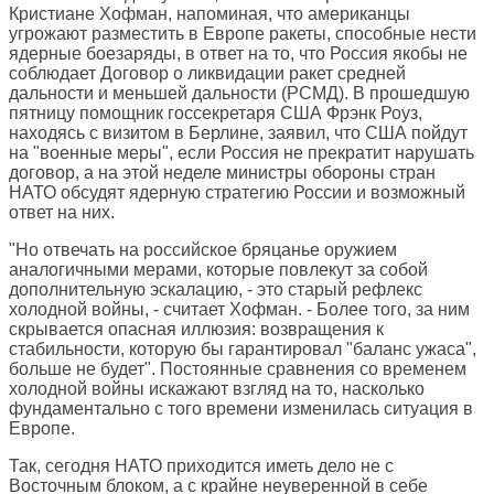
Кристиане Хофман, напоминая, что американцы
угрожают разместить в Европе ракеты, способные нести
ядерные боезаряды, в ответ на то, что Россия якобы не
соблюдает Договор о ликвидации ракет средней
дальности и меньшей дальности (РСМД). В прошедшую
пятницу помощник госсекретаря США Фрэнк Роуз,
находясь с визитом в Берлине, заявил, что США пойдут
на "военные меры", если Россия не прекратит нарушать
договор, а на этой неделе министры обороны стран
НАТО обсудят ядерную стратегию России и возможный
ответ на них.
"Но отвечать на российское бряцанье оружием
аналогичными мерами, которые повлекут за собой
дополнительную эскалацию, - это старый рефлекс
холодной войны, - считает Хофман. - Более того, за ним
скрывается опасная иллюзия: возвращения к
стабильности, которую бы гарантировал "баланс ужаса",
больше не будет". Постоянные сравнения со временем
холодной войны искажают взгляд на то, насколько
фундаментально с того времени изменилась ситуация в
Европе.
Так, сегодня НАТО приходится иметь дело не с
Восточным блоком, а с крайне неуверенной в себе