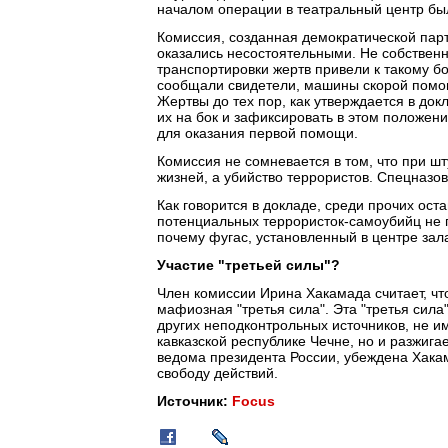
началом операции в театральный центр был
Комиссия, созданная демократической парт
оказались несостоятельными. Не собственн
транспортировки жертв привели к такому бо
сообщали свидетели, машины скорой помощ
Жертвы до тех пор, как утверждается в док
их на бок и зафиксировать в этом положен
для оказания первой помощи.
Комиссия не сомневается в том, что при ш
жизней, а убийство террористов. Спецназов
Как говорится в докладе, среди прочих ост
потенциальных террористок-самоубийц не п
почему фугас, установленный в центре зал
Участие "третьей силы"?
Член комиссии Ирина Хакамада считает, чт
мафиозная "третья сила". Эта "третья сила
других неподконтрольных источников, не и
кавказской республике Чечне, но и разжига
ведома президента России, убеждена Хакам
свободу действий.
Источник:
Focus