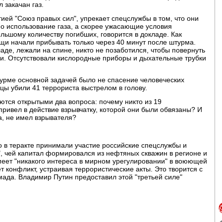
 закачан газ.
ией "Союз правых сил", упрекает спецслужбы в том, что они
о использование газа, а скорее ужасающие условия
льшому количеству погибших, говорится в докладе. Как
и начали прибывать только через 40 минут после штурма.
ладе, лежали на спине, никто не позаботился, чтобы повернуть
ии. Отсутствовали кислородные приборы и дыхательные трубки
турме основной задачей было не спасение человеческих
цы убили 41 террориста выстрелом в голову.
аются открытыми два вопроса: почему никто из 19
ривел в действие взрывчатку, которой они были обвязаны? И
а, не имел взрывателя?
о в теракте принимали участие российские спецслужбы и
", чей капитал формировался из нефтяных скважин в регионе и
меет "никакого интереса в мирном урегулировании" в воюющей
ет конфликт, устраивая террористические акты. Это творится с
ада. Владимир Путин предоставил этой "третьей силе"