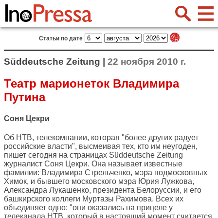
Статьи по дате
Süddeutsche Zeitung |
22 ноября 2010 г.
Театр марионеток Владимира
Путина
Соня Цекри
Об НТВ, телекомпании, которая "более других радует
российские власти", высмеивая тех, кто им неугоден,
пишет сегодня на страницах
Süddeutsche Zeitung
журналист Соня Цекри. Она называет известные
фамилии: Владимира Стрельченко, мэра подмосковных
Химок, и бывшего московского мэра Юрия Лужкова,
Александра Лукашенко, президента Белоруссии, и его
башкирского коллеги Муртазы Рахимова. Всех их
объединяет одно: "они оказались на прицеле у
телеканала НТВ, который в настоящий момент считается