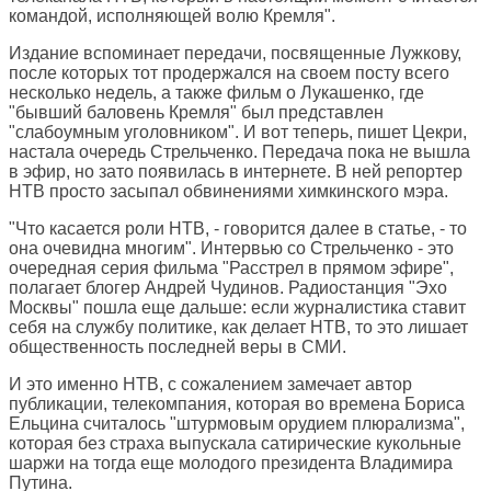
командой, исполняющей волю Кремля".
Издание вспоминает передачи, посвященные Лужкову,
после которых тот продержался на своем посту всего
несколько недель, а также фильм о Лукашенко, где
"бывший баловень Кремля" был представлен
"слабоумным уголовником". И вот теперь, пишет Цекри,
настала очередь Стрельченко. Передача пока не вышла
в эфир, но зато появилась в интернете. В ней репортер
НТВ просто засыпал обвинениями химкинского мэра.
"Что касается роли НТВ, - говорится далее в статье, - то
она очевидна многим". Интервью со Стрельченко - это
очередная серия фильма "Расстрел в прямом эфире",
полагает блогер Андрей Чудинов. Радиостанция "Эхо
Москвы" пошла еще дальше: если журналистика ставит
себя на службу политике, как делает НТВ, то это лишает
общественность последней веры в СМИ.
И это именно НТВ, с сожалением замечает автор
публикации, телекомпания, которая во времена Бориса
Ельцина считалось "штурмовым орудием плюрализма",
которая без страха выпускала сатирические кукольные
шаржи на тогда еще молодого президента Владимира
Путина.