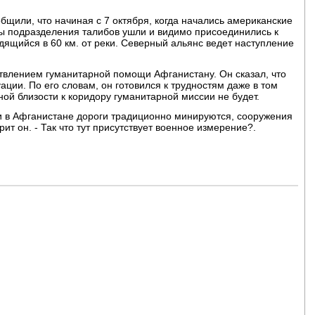
бщили, что начиная с 7 октября, когда начались американские
ы подразделения талибов ушли и видимо присоединились к
щийся в 60 км. от реки. Северный альянс ведет наступление
твлением гуманитарной помощи Афганистану. Он сказал, что
ации. По его словам, он готовился к трудностям даже в том
ной близости к коридору гуманитарной миссии не будет.
 в Афганистане дороги традиционно минируются, сооружения
ит он. - Так что тут присутствует военное измерение?.