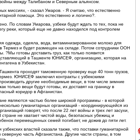
 войны между Талибаном и Северным альянсом.
ых миссиях, - сказал Умаров. - Я считаю, что естественно
нитарной помощи. Это естественно и логично?.
но. По словам Умарова, узбеки будут ждать то тех, пока не
регу реки, который еще не давно находился под контролем
яя одежда, одеяла, вода, витаминизированное молоко для
 в Термез и будет размещен на складе. Потом сотрудники ООН
. ?Мы готовы доставить груз, как только появится
редставляющий в Ташкенте ЮНИСЕФ, организацию, которая на
нгагена в Узбекистан.
 Ташкента проходят таможенную проверку еще 40 тонн грузов,
Термез. ЮНИСЕФ заключил контракты с узбекскими
производить другие необходимые вещи, в том числе зимние
как только вещи будут готовы, их доставят на границу в
опасный коридор в Афганистан.
не являются частью более широкой программы - в которой
 несколько гуманитарных организаций - координирующейся из
ганизаций говорят, что после 22 лет войны и трех лет засухи,
 стране не хватает чистой воды, безопасных убежищ и
бенок перемещенных семей погибает, не дожив до пяти лет.
узбекских властей сказали также, что поставки гуманитарной
 северную часть Афганистана. Другие части страны, в том
ощь.