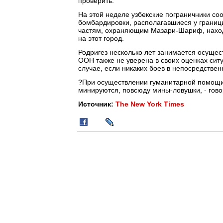
проверить.
На этой неделе узбекские пограничники соо
бомбардировки, располагавшиеся у границ
частям, охраняющим Мазари-Шариф, находя
на этот город.
Родригез несколько лет занимается осущес
ООН также не уверена в своих оценках ситу
случае, если никаких боев в непосредствен
?При осуществлении гуманитарной помощи
минируются, повсюду мины-ловушки, - говор
Источник:
The New York Times