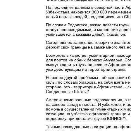
По последним данным в северной части Афг
Узбекистана находится 360 000 перемещенн
новый наплыв людей, надеющихся, что США
По словам Родригеса, важно довести грузы 
станут непроходимыми, и маленькие деревн
уменьшается с каждым днем?, сказал он.
Сегодняшнее заявление говорит о значител
держит свои границы на замке много лет, 
Возможно в качестве гуманитарной помощи
для портов на обеих берегах Амударьи. Со
смогут хранить грузы на севере Афганиста
уже действующим на территории страны.
Решение другой проблемы - обеспечение б
силы, по словам Умарова, на себя взять не
стороне, это - территория Афганистана, - 
Соединенные Штаты?.
Американские военные подразделения, в то
на северо-запад от моста. И узбекское, и 
помочь в осуществлении гуманитарных мис
ситуацию на узбекско-афганской границе и 
поддержку при доставке грузов ЮНИСЕФ.
Точные разведданные о ситуации на афган