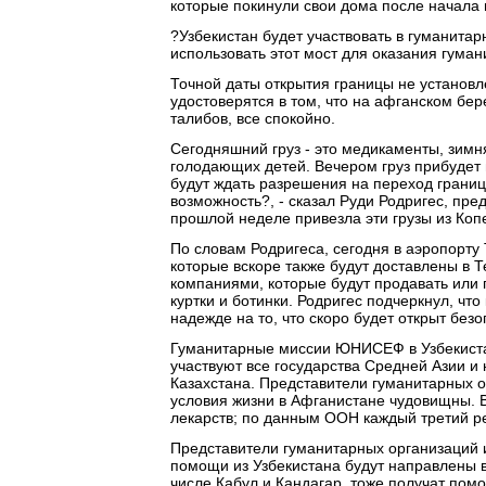
которые покинули свои дома после начала
?Узбекистан будет участвовать в гуманитарн
использовать этот мост для оказания гума
Точной даты открытия границы не установле
удостоверятся в том, что на афганском бе
талибов, все спокойно.
Сегодняшний груз - это медикаменты, зимн
голодающих детей. Вечером груз прибудет
будут ждать разрешения на переход границы
возможность?, - сказал Руди Родригес, п
прошлой неделе привезла эти грузы из Копе
По словам Родригеса, сегодня в аэропорту
которые вскоре также будут доставлены в 
компаниями, которые будут продавать или 
куртки и ботинки. Родригес подчеркнул, что 
надежде на то, что скоро будет открыт без
Гуманитарные миссии ЮНИСЕФ в Узбекиста
участвуют все государства Средней Азии и
Казахстана. Представители гуманитарных ор
условия жизни в Афганистане чудовищны. В
лекарств; по данным ООН каждый третий ре
Представители гуманитарных организаций и 
помощи из Узбекистана будут направлены в
числе Кабул и Кандагар, тоже получат пом