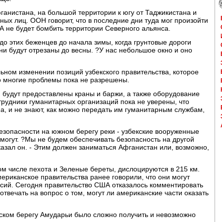
анистана, на большой территории к югу от Таджикистана и
ых лиц. ООН говорит, что в последние дни туда мог произойти
 не будет бомбить территории Северного альянса.
до этих беженцев до начала зимы, когда грунтовые дороги
и будут отрезаны до весны. ?У нас небольшое окно и оно
ьном изменении позиций узбекского правительства, которое
но многие проблемы пока не разрешены.
 будут предоставлены краны и баржи, а также оборудование
трудники гуманитарных организаций пока не уверены, что
на, и не знают, как можно передать им гуманитарным службам,
езопасности на южном берегу реки - узбекские вооруженные
 могут. ?Мы не будем обеспечивать безопасность на другой
сказал он. - Этим должен заниматься Афганистан или, возможно,
м числе пехота и Зеленые береты, дислоцируются в 215 км.
американское правительства ранее говорили, что они могут
сий. Сегодня правительство США отказалось комментировать
отвечать на вопрос о том, могут ли американские части оказать
ском берегу Амударьи было сложно получить и невозможно