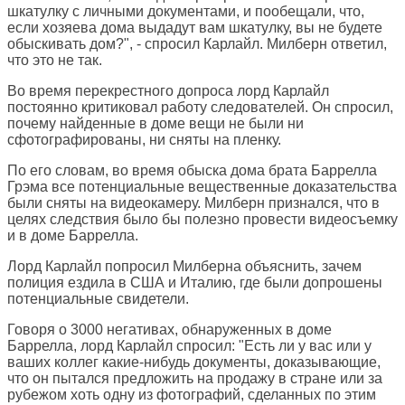
шкатулку с личными документами, и пообещали, что,
если хозяева дома выдадут вам шкатулку, вы не будете
обыскивать дом?", - спросил Карлайл. Милберн ответил,
что это не так.
Во время перекрестного допроса лорд Карлайл
постоянно критиковал работу следователей. Он спросил,
почему найденные в доме вещи не были ни
сфотографированы, ни сняты на пленку.
По его словам, во время обыска дома брата Баррелла
Грэма все потенциальные вещественные доказательства
были сняты на видеокамеру. Милберн признался, что в
целях следствия было бы полезно провести видеосъемку
и в доме Баррелла.
Лорд Карлайл попросил Милберна объяснить, зачем
полиция ездила в США и Италию, где были допрошены
потенциальные свидетели.
Говоря о 3000 негативах, обнаруженных в доме
Баррелла, лорд Карлайл спросил: "Есть ли у вас или у
ваших коллег какие-нибудь документы, доказывающие,
что он пытался предложить на продажу в стране или за
рубежом хоть одну из фотографий, сделанных по этим