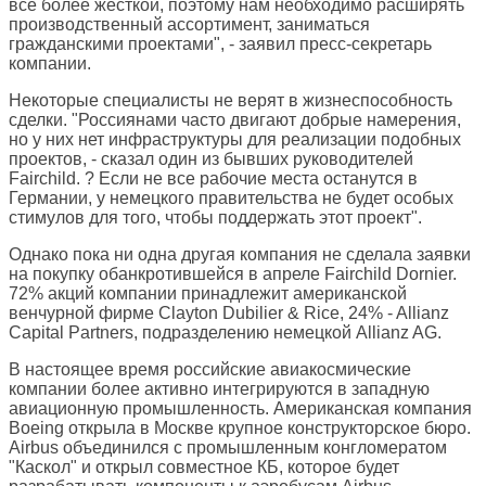
все более жесткой, поэтому нам необходимо расширять
производственный ассортимент, заниматься
гражданскими проектами", - заявил пресс-секретарь
компании.
Некоторые специалисты не верят в жизнеспособность
сделки. "Россиянами часто двигают добрые намерения,
но у них нет инфраструктуры для реализации подобных
проектов, - сказал один из бывших руководителей
Fairchild. ? Если не все рабочие места останутся в
Германии, у немецкого правительства не будет особых
стимулов для того, чтобы поддержать этот проект".
Однако пока ни одна другая компания не сделала заявки
на покупку обанкротившейся в апреле Fairchild Dornier.
72% акций компании принадлежит американской
венчурной фирме Clayton Dubilier & Rice, 24% - Allianz
Capital Partners, подразделению немецкой Allianz AG.
В настоящее время российские авиакосмические
компании более активно интегрируются в западную
авиационную промышленность. Американская компания
Boeing открыла в Москве крупное конструкторское бюро.
Airbus объединился с промышленным конгломератом
"Каскол" и открыл совместное КБ, которое будет