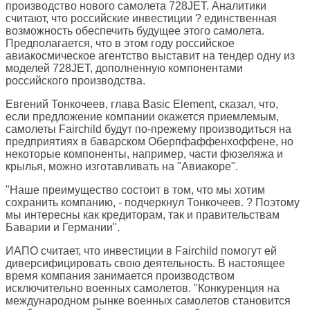
производство нового самолета 728JET. Аналитики
считают, что российские инвестиции ? единственная
возможность обеспечить будущее этого самолета.
Предполагается, что в этом году российское
авиакосмическое агентство выставит на тендер одну из
моделей 728JET, дополненную компонентами
российского производства.
Евгений Тонкочеев, глава Basic Element, сказал, что,
если предложение компании окажется приемлемым,
самолеты Fairchild будут по-прежему производиться на
предприятиях в баварском Оберпфаффенхоффене, но
некоторые компоненты, например, части фюзеляжа и
крылья, можно изготавливать на "Авиакоре".
"Наше преимущество состоит в том, что мы хотим
сохранить компанию, - подчеркнул Тонкочеев. ? Поэтому
мы интересны как кредиторам, так и правительствам
Баварии и Германии".
ИАПО считает, что инвестиции в Fairchild помогут ей
диверсифицировать свою деятельность. В настоящее
время компания занимается производством
исключительно военных самолетов. "Конкуренция на
международном рынке военных самолетов становится