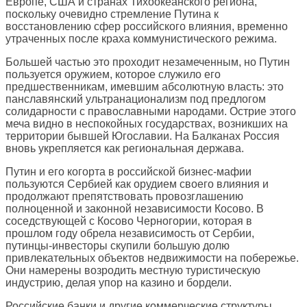
Европе, США и странах Тихоокеанского региона,
поскольку очевидно стремление Путина к
восстановлению сфер российского влияния, временно
утраченных после краха коммунистического режима.
Большей частью это проходит незамеченным, но Путин
пользуется оружием, которое служило его
предшественникам, имевшим абсолютную власть: это
панславянский ультранационализм под предлогом
солидарности с православными народами. Острие этого
меча видно в неспокойных государствах, возникших на
территории бывшей Югославии. На Балканах Россия
вновь укрепляется как региональная держава.
Путин и его когорта в российской бизнес-мафии
пользуются Сербией как орудием своего влияния и
продолжают препятствовать провозглашению
полноценной и законной независимости Косово. В
соседствующей с Косово Черногории, которая в
прошлом году обрела независимость от Сербии,
путинцы-инвесторы скупили большую долю
привлекательных объектов недвижимости на побережье.
Они намерены возродить местную туристическую
индустрию, делая упор на казино и бордели.
Российские банки и другие коммерческие структуры