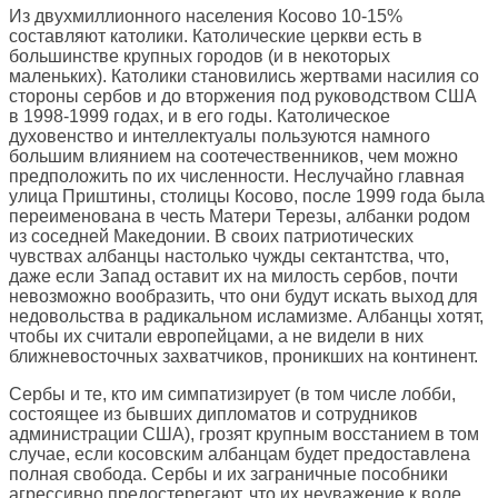
Из двухмиллионного населения Косово 10-15%
составляют католики. Католические церкви есть в
большинстве крупных городов (и в некоторых
маленьких). Католики становились жертвами насилия со
стороны сербов и до вторжения под руководством США
в 1998-1999 годах, и в его годы. Католическое
духовенство и интеллектуалы пользуются намного
большим влиянием на соотечественников, чем можно
предположить по их численности. Неслучайно главная
улица Приштины, столицы Косово, после 1999 года была
переименована в честь Матери Терезы, албанки родом
из соседней Македонии. В своих патриотических
чувствах албанцы настолько чужды сектантства, что,
даже если Запад оставит их на милость сербов, почти
невозможно вообразить, что они будут искать выход для
недовольства в радикальном исламизме. Албанцы хотят,
чтобы их считали европейцами, а не видели в них
ближневосточных захватчиков, проникших на континент.
Сербы и те, кто им симпатизирует (в том числе лобби,
состоящее из бывших дипломатов и сотрудников
администрации США), грозят крупным восстанием в том
случае, если косовским албанцам будет предоставлена
полная свобода. Сербы и их заграничные пособники
агрессивно предостерегают, что их неуважение к воле