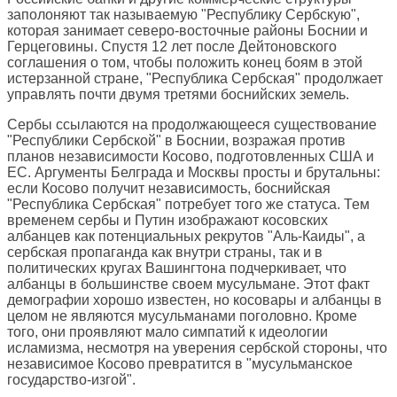
заполоняют так называемую "Республику Сербскую",
которая занимает северо-восточные районы Боснии и
Герцеговины. Спустя 12 лет после Дейтоновского
соглашения о том, чтобы положить конец боям в этой
истерзанной стране, "Республика Сербская" продолжает
управлять почти двумя третями боснийских земель.
Сербы ссылаются на продолжающееся существование
"Республики Сербской" в Боснии, возражая против
планов независимости Косово, подготовленных США и
ЕС. Аргументы Белграда и Москвы просты и брутальны:
если Косово получит независимость, боснийская
"Республика Сербская" потребует того же статуса. Тем
временем сербы и Путин изображают косовских
албанцев как потенциальных рекрутов "Аль-Каиды", а
сербская пропаганда как внутри страны, так и в
политических кругах Вашингтона подчеркивает, что
албанцы в большинстве своем мусульмане. Этот факт
демографии хорошо известен, но косовары и албанцы в
целом не являются мусульманами поголовно. Кроме
того, они проявляют мало симпатий к идеологии
исламизма, несмотря на уверения сербской стороны, что
независимое Косово превратится в "мусульманское
государство-изгой".