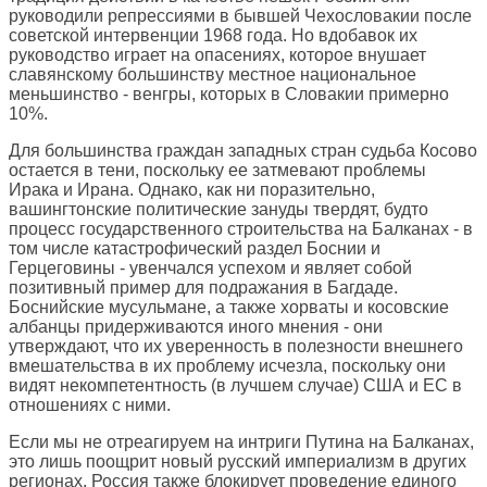
руководили репрессиями в бывшей Чехословакии после
советской интервенции 1968 года. Но вдобавок их
руководство играет на опасениях, которое внушает
славянскому большинству местное национальное
меньшинство - венгры, которых в Словакии примерно
10%.
Для большинства граждан западных стран судьба Косово
остается в тени, поскольку ее затмевают проблемы
Ирака и Ирана. Однако, как ни поразительно,
вашингтонские политические зануды твердят, будто
процесс государственного строительства на Балканах - в
том числе катастрофический раздел Боснии и
Герцеговины - увенчался успехом и являет собой
позитивный пример для подражания в Багдаде.
Боснийские мусульмане, а также хорваты и косовские
албанцы придерживаются иного мнения - они
утверждают, что их уверенность в полезности внешнего
вмешательства в их проблему исчезла, поскольку они
видят некомпетентность (в лучшем случае) США и ЕС в
отношениях с ними.
Если мы не отреагируем на интриги Путина на Балканах,
это лишь поощрит новый русский империализм в других
регионах. Россия также блокирует проведение единого