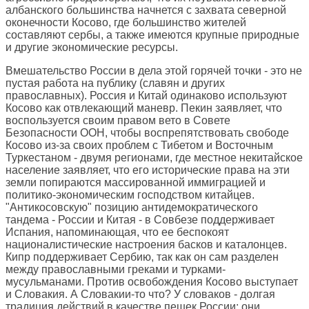
албанского большинства начнется с захвата северной
оконечности Косово, где большинство жителей
составляют сербы, а также имеются крупные природные
и другие экономические ресурсы.
Вмешательство России в дела этой горячей точки - это не
пустая работа на публику (славян и других
православных). Россия и Китай одинаково используют
Косово как отвлекающий маневр. Пекин заявляет, что
воспользуется своим правом вето в Совете
Безопасности ООН, чтобы воспрепятствовать свободе
Косово из-за своих проблем с Тибетом и Восточным
Туркестаном - двумя регионами, где местное некитайское
население заявляет, что его исторические права на эти
земли попираются массированной иммиграцией и
политико-экономическим господством китайцев.
"Антикосовскую" позицию антидемократического
тандема - России и Китая - в Совбезе поддерживает
Испания, напоминающая, что ее беспокоят
националистические настроения басков и каталонцев.
Кипр поддерживает Сербию, так как он сам разделен
между православными греками и турками-
мусульманами. Против освобождения Косово выступает
и Словакия. А Словакии-то что? У словаков - долгая
традиция действий в качестве пешек России: они