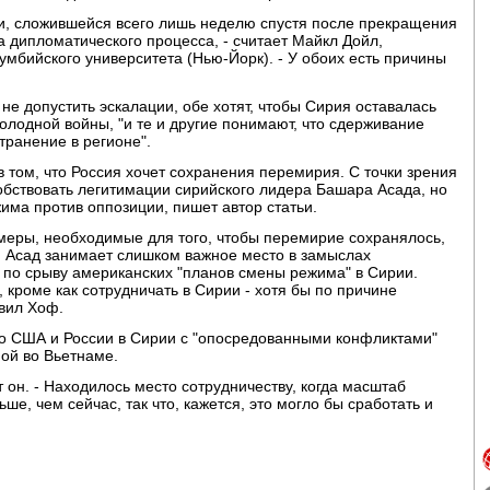
ии, сложившейся всего лишь неделю спустя после прекращения
ва дипломатического процесса, - считает Майкл Дойл,
бийского университета (Нью-Йорк). - У обоих есть причины
не допустить эскалации, обе хотят, чтобы Сирия оставалась
холодной войны, "и те и другие понимают, что сдерживание
транение в регионе".
 том, что Россия хочет сохранения перемирия. С точки зрения
обствовать легитимации сирийского лидера Башара Асада, но
има против оппозиции, пишет автор статьи.
 меры, необходимые для того, чтобы перемирие сохранялось,
). Асад занимает слишком важное место в замыслах
 по срыву американских "планов смены режима" в Сирии.
 кроме как сотрудничать в Сирии - хотя бы по причине
вил Хоф.
о США и России в Сирии с "опосредованными конфликтами"
ной во Вьетнаме.
т он. - Находилось место сотрудничеству, когда масштаб
ше, чем сейчас, так что, кажется, это могло бы сработать и