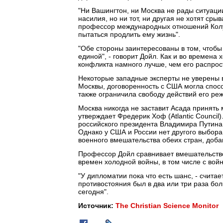
"Ни Вашингтон, ни Москва не рады ситуац
насилия, но ни тот, ни другая не хотят сры
профессор международных отношений Колум
пытаться продлить ему жизнь".
"Обе стороны заинтересованы в том, чтобы 
единой", - говорит Дойл. Как и во времена 
конфликта намного лучше, чем его распрос
Некоторые западные эксперты не уверены в
Москвы, договоренность с США могла спос
также ограничила свободу действий его реж
Москва никогда не заставит Асада принять
утверждает Фредерик Хоф (Atlantic Council
российского президента Владимира Путина
Однако у США и России нет другого выбора,
военного вмешательства обеих стран, доба
Профессор Дойл сравнивает вмешательств
времен холодной войны, в том числе с вой
"У дипломатии пока что есть шанс, - считае
противостояния был в два или три раза боль
сегодня".
Источник:
The Christian Science Monitor