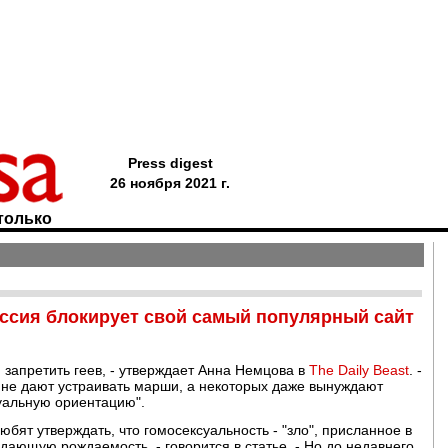
Press digest
26 ноября 2021 г.
только
оссия блокирует свой самый популярный сайт
запретить геев, - утверждает Анна Немцова в
The Daily Beast
. -
 не дают устраивать марши, а некоторых даже вынуждают
уальную ориентацию".
юбят утверждать, что гомосексуальность - "зло", присланное в
дающую рождаемость, - говорится в статье. - Но до недавнего