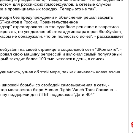
естом для российских гомосексуалов, а сетевые службы
е в провинциальных городах. Теперь это не так".
 Сибири без предупреждений и объяснений решил закрыть
БТ-сайтов в России. Правительственное
дзор" отреагировало на это судебное решение и запретило
кировать, не уведомляя об этом администраторов BlueSystem,
жасом не обнаружили, что он полностью исчез", - рассказывает
lueSystem на своей странице в социальной сети "ВКонтакте". -
ировал свою машину репрессий и включил самый популярный
рый заходит более 100 тыс. человек в день, в список
дивились, узнав об этой мере, так как началась новая волна
 широкой борьбы со свободой самовыражения в сети, -
ктор московского бюро Human Rights Watch Таня Локшина. -
уппу поддержки для ЛГБТ-подростков "Дети-404".