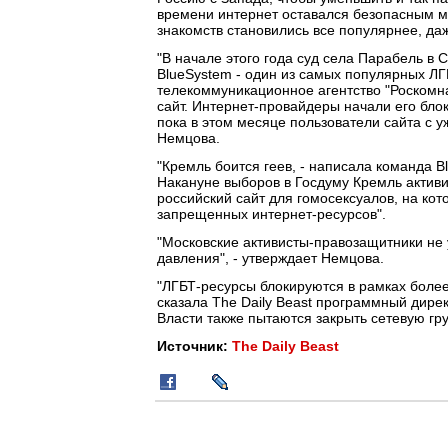
времени интернет оставался безопасным м
знакомств становились все популярнее, даж
"В начале этого года суд села Парабель в
BlueSystem - один из самых популярных ЛГ
телекоммуникационное агентство "Роскомна
сайт. Интернет-провайдеры начали его бло
пока в этом месяце пользователи сайта с у
Немцова.
"Кремль боится геев, - написала команда B
Накануне выборов в Госдуму Кремль актив
российский сайт для гомосексуалов, на кото
запрещенных интернет-ресурсов".
"Московские активисты-правозащитники не у
давления", - утверждает Немцова.
"ЛГБТ-ресурсы блокируются в рамках более
сказала The Daily Beast программный дире
Власти также пытаются закрыть сетевую гр
Источник:
The Daily Beast