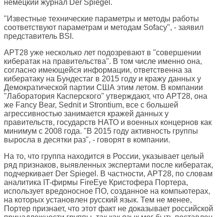
немецкий журнал
Der Spiegel
.
"Известные технические параметры и методы работы
соответствуют параметрам и методам Sofacy", - заявил
представитель BSI.
APT28 уже несколько лет подозревают в "совершении
кибератак на правительства". В том числе именно она,
согласно имеющейся информации, ответственна за
кибератаку на Бундестаг в 2015 году и кражу данных у
Демократической партии США этим летом. В компании
"Лаборатория Касперского" утверждают, что APT28, она
же Fancy Bear, Sednit и Strontium, все с большей
агрессивностью занимается кражей данных у
правительств, государств НАТО и военных концернов как
минимум с 2008 года. "В 2015 году активность группы
выросла в десятки раз", - говорят в компании.
На то, что группа находится в России, указывает целый
ряд признаков, выявленных экспертами после кибератак,
подчеркивает Der Spiegel. В частности, APT28, по словам
аналитика IT-фирмы FireEye Кристофера Портера,
использует вредоносное ПО, созданное на компьютерах,
на которых установлен русский язык. Тем не менее,
Портер признает, что этот факт не доказывает российской