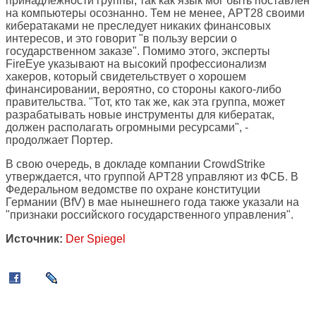
принадлежности группы, так как язык мог быть поставлен
на компьютеры осознанно. Тем не менее, APT28 своими
кибератаками не преследует никаких финансовых
интересов, и это говорит "в пользу версии о
государственном заказе". Помимо этого, эксперты
FireEye указывают на высокий профессионализм
хакеров, который свидетельствует о хорошем
финансировании, вероятно, со стороны какого-либо
правительства. "Тот, кто так же, как эта группа, может
разрабатывать новые инструменты для кибератак,
должен располагать огромными ресурсами", -
продолжает Портер.
В свою очередь, в докладе компании CrowdStrike
утверждается, что группой APT28 управляют из ФСБ. В
Федеральном ведомстве по охране конституции
Германии (BfV) в мае нынешнего года также указали на
"признаки российского государственного управления".
Источник:
Der Spiegel