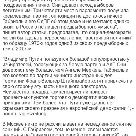
поздравления лично. Они делают исход выборов
легитимным. Три четверти мест в парламенте получила
кремлевская партия, оппозиции не досталось ничего.
Габриэль и его СдПГ об этом даже и не мечтают, однако
визит в Россию не лишен предвыборного умысла", -
пишет автор статьи, предполагая, что социал-демократы
могли бы сделать переосмысление "восточной политики"
по образцу 1970-х годов одной из своих предвыборных
тем в 2017-м.
"Владимир Путин пользуется большой популярностью у
избирателей, голосующих за Левую партию и АдГ. Они
доверяют ему больше, чем Ангеле Меркель. Габриэль и
его коллега по партии министр иностранных дел
Германии Франк-Вальтер Штайнмайер хотят привлечь на
свою сторону эту часть немецкого электората.
Неизвестно, правда, компенсирует ли прирост
процентных пунктов торговлю демократическими
принципами. Тем более, что Путин уже давно не
скрывает своего презрения к европейской демократии ", -
пишет Tageszeitung.
В Москве никто не рассчитывает на немедленное снятие
санкций. С Габриэлем, тем не менее, связываются
надежды на "начало постепенной отмены санкций", как