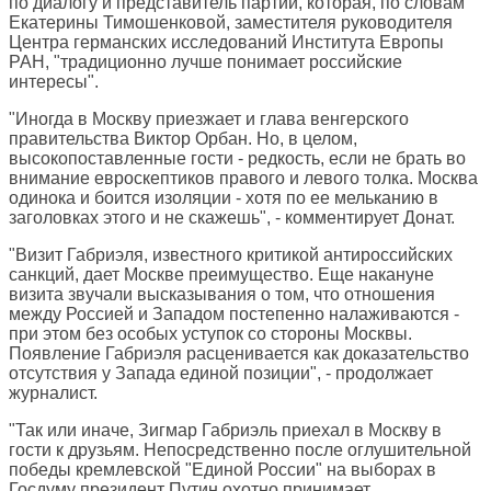
по диалогу и представитель партии, которая, по словам
Екатерины Тимошенковой, заместителя руководителя
Центра германских исследований Института Европы
РАН, "традиционно лучше понимает российские
интересы".
"Иногда в Москву приезжает и глава венгерского
правительства Виктор Орбан. Но, в целом,
высокопоставленные гости - редкость, если не брать во
внимание евроскептиков правого и левого толка. Москва
одинока и боится изоляции - хотя по ее мельканию в
заголовках этого и не скажешь", - комментирует Донат.
"Визит Габриэля, известного критикой антироссийских
санкций, дает Москве преимущество. Еще накануне
визита звучали высказывания о том, что отношения
между Россией и Западом постепенно налаживаются -
при этом без особых уступок со стороны Москвы.
Появление Габриэля расценивается как доказательство
отсутствия у Запада единой позиции", - продолжает
журналист.
"Так или иначе, Зигмар Габриэль приехал в Москву в
гости к друзьям. Непосредственно после оглушительной
победы кремлевской "Единой России" на выборах в
Госдуму президент Путин охотно принимает