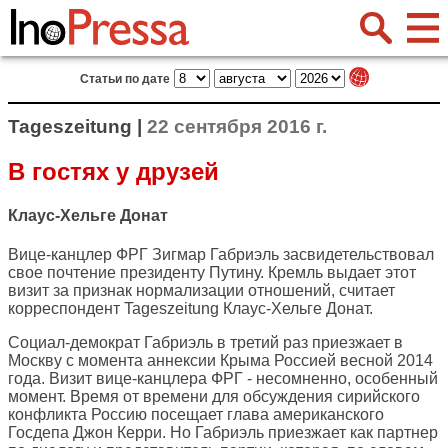
Статьи по дате
Tageszeitung |
22 сентября 2016 г.
В гостях у друзей
Клаус-Хельге Донат
Вице-канцлер ФРГ Зигмар Габриэль засвидетельствовал
свое почтение президенту Путину. Кремль выдает этот
визит за признак нормализации отношений, считает
корреспондент
Tageszeitung
Клаус-Хельге Донат.
Социал-демократ Габриэль в третий раз приезжает в
Москву с момента аннексии Крыма Россией весной 2014
года. Визит вице-канцлера ФРГ - несомненно, особенный
момент. Время от времени для обсуждения сирийского
конфликта Россию посещает глава американского
Госдепа Джон Керри. Но Габриэль приезжает как партнер