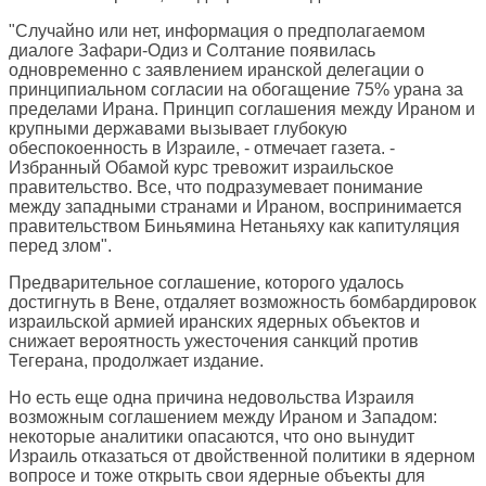
"Случайно или нет, информация о предполагаемом
диалоге Зафари-Одиз и Солтание появилась
одновременно с заявлением иранской делегации о
принципиальном согласии на обогащение 75% урана за
пределами Ирана. Принцип соглашения между Ираном и
крупными державами вызывает глубокую
обеспокоенность в Израиле, - отмечает газета. -
Избранный Обамой курс тревожит израильское
правительство. Все, что подразумевает понимание
между западными странами и Ираном, воспринимается
правительством Биньямина Нетаньяху как капитуляция
перед злом".
Предварительное соглашение, которого удалось
достигнуть в Вене, отдаляет возможность бомбардировок
израильской армией иранских ядерных объектов и
снижает вероятность ужесточения санкций против
Тегерана, продолжает издание.
Но есть еще одна причина недовольства Израиля
возможным соглашением между Ираном и Западом:
некоторые аналитики опасаются, что оно вынудит
Израиль отказаться от двойственной политики в ядерном
вопросе и тоже открыть свои ядерные объекты для