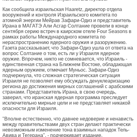
Как сообщила израильская Haaretz, директор отдела
вооружений и контроля Израильского комитета по
атомной энергии Мейрав Зафари-Одиз и представитель
Ирана в МАГАТЭ Али Асгар Солтание провели в конце
сентября серию встреч в каирском отеле Four Seasons в
рамках работы Международного комитета по
нераспространению ядерного оружия и разоружению.
Газета рассказывает, что Зафари-Одиз ушла от ответа на
вопрос Солтание о том, есть ли у Израиля ядерное
оружие. Впрочем, никто не сомневается, что Израиль -
единственная страна на Ближнем Востоке, обладающая
ядерным оружием, отмечает Муньос. Зафари-Одиз
подчеркнула, что сложная стратегическая ситуация
Израиля не позволяет ему обсуждать денуклеаризацию
региона до достижения мирных соглашений с арабскими
странами. Представитель Ирана, в свою очередь,
заверил, что иранская ядерная программа преследует
исключительно мирные цели и не представляет никакой
опасности для Израиля.
"Вполне естественно, что давнее недоверие и ненависть
между правительствами двух стран делают практически
невозможным изменение тона взаимных нападок Тель-
Авива и Тегерана", - подчеркивает издание.