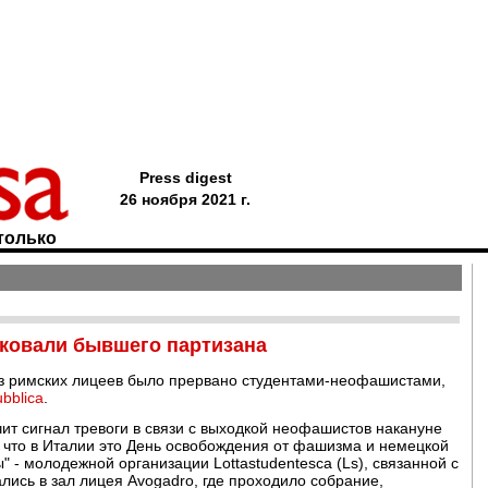
Press digest
26 ноября 2021 г.
только
ковали бывшего партизана
з римских лицеев было прервано студентами-неофашистами,
bblica
.
чит сигнал тревоги в связи с выходкой неофашистов накануне
 что в Италии это День освобождения от фашизма и немецкой
" - молодежной организации Lottastudentesca (Ls), связанной с
ались в зал лицея Avogadro, где проходило собрание,