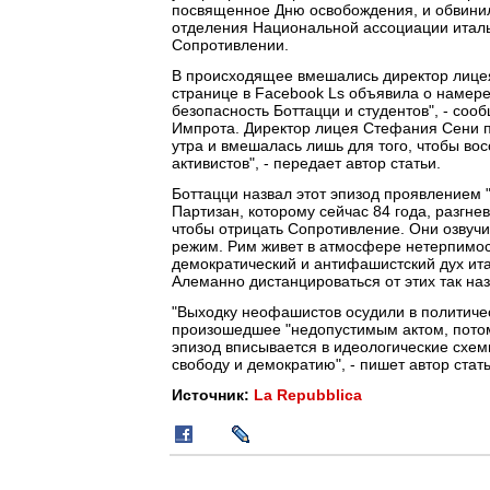
посвященное Дню освобождения, и обвинил
отделения Национальной ассоциации итальян
Сопротивлении.
В происходящее вмешались директор лицея
странице в Facebook Ls объявила о намере
безопасность Боттацци и студентов", - со
Импрота. Директор лицея Стефания Сени п
утра и вмешалась лишь для того, чтобы вос
активистов", - передает автор статьи.
Боттацци назвал этот эпизод проявлением 
Партизан, которому сейчас 84 года, разгнев
чтобы отрицать Сопротивление. Они озвуч
режим. Рим живет в атмосфере нетерпимост
демократический и антифашистский дух ита
Алеманно дистанцироваться от этих так на
"Выходку неофашистов осудили в политиче
произошедшее "недопустимым актом, потому
эпизод вписывается в идеологические схем
свободу и демократию", - пишет автор стать
Источник:
La Repubblica