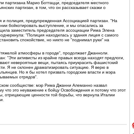
и партизана Марио Боттацци, председателя местного
ских партизан, в том, что он рассказывает сказки о
 и полиция, предупрежденная Ассоциацией партизан. "На
нии бойкотировать выступление, и мы опасались за
общила заместитель председателя ассоциации Рима Элена
одчеркнула: "Полиция находилась у здания лицея с самого
становить спокойствие, но никто не "поднимал руки" на
"тяжелой атмосферы в городе", продолжает Джанноли.
ан: "Эти активисты из крайне правых всегда находят предлоги,
ивают невероятные вещи, пытаясь приукрасить фашистский
и. Я не склонен драматизировать ситуацию. Я верю в
льянцев. Но я бы хотел призвать городские власти и мэра
зываемых отрядов".
ском сообществе: мэр Рима Джанни Алеманно назвал
 что это неуважение к бойцу Освобождения и потому что этот
ы, отрицающие ценности той борьбы, что вернула Италии
и.