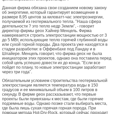
Данная фирма обязана свои созданием новому закону
об энергетике, который гарантирует возмещение в
размере 8,95 центов за киловатт-час электроэнергии,
получаемой из геотермального тепла. "Наша сфера
деятельности ? это тепло недр Земли", - говорит
директор фирмы geox Хайнер Менцель. Фирма
намеревается строить электростанции мощностью от 3
до 5 МВт, использующие тепло горячей глубинной воды
или сухой горной породы. Два проекта уже находятся в
стадии разработки: в Оффенбахе под Ландау и в
Шпайере. Менцель говорит, что фирма geox не была
инициатором этих проектов, однако она поставила перед
собой цель успешно довести их до конца. "Если все
пойдет по плану, то новые электростанции заработают
через три года".
Обязательным условием строительства геотермальной
электростанции является температура воды в 150
градусов и ее минимальный объем в 100 литров в
секунду. В фирме geox рассказывают, что первые
проекты были привязаны к местам, где были горячие
подземные воды. Однако позже стали выбирать места,
где была лишь сухая горячая горная порода. При
помощи метода Hot-Dry-Rock, который сейчас проходит