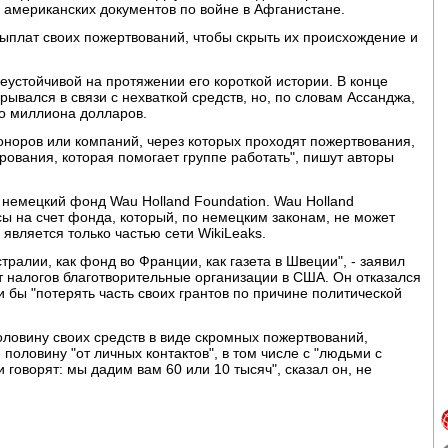
 американских документов по войне в Афганистане.
выплат своих пожертвований, чтобы скрыть их происхождение и
еустойчивой на протяжении его короткой истории. В конце
рывался в связи с нехваткой средств, но, по словам Ассанджа,
ло миллиона долларов.
оноров или компаний, через которых проходят пожертвования,
рования, которая помогает группе работать", пишут авторы
 немецкий фонд Wau Holland Foundation. Wau Holland
сы на счет фонда, который, по немецким законам, не может
является только частью сети WikiLeaks.
тралии, как фонд во Франции, как газета в Швеции", - заявил
от налогов благотворительные организации в США. Он отказался
ли бы "потерять часть своих грантов по причине политической
оловину своих средств в виде скромных пожертвований,
 половину "от личных контактов", в том числе с "людьми с
говорят: мы дадим вам 60 или 10 тысяч", сказал он, не