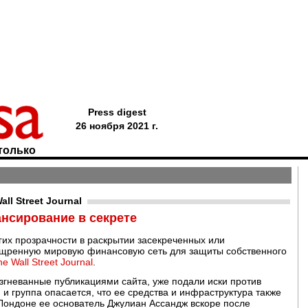
Press digest
26 ноября 2021 г.
только
l Street Journal
ансирование в секрете
угих прозрачности в раскрытии засекреченных или
ощренную мировую финансовую сеть для защиты собственного
e Wall Street Journal
.
згневанные публикациями сайта, уже подали иски против
, и группа опасается, что ее средства и инфраструктура также
 Лондоне ее основатель Джулиан Ассандж вскоре после