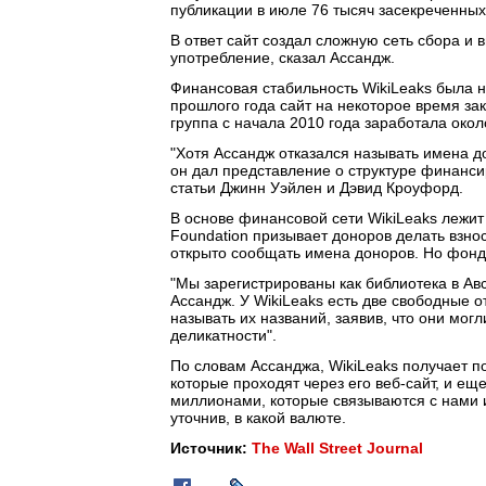
публикации в июле 76 тысяч засекреченных
В ответ сайт создал сложную сеть сбора и 
употребление, сказал Ассандж.
Финансовая стабильность WikiLeaks была н
прошлого года сайт на некоторое время зак
группа с начала 2010 года заработала око
"Хотя Ассандж отказался называть имена д
он дал представление о структуре финанси
статьи Джинн Уэйлен и Дэвид Кроуфорд.
В основе финансовой сети WikiLeaks лежит
Foundation призывает доноров делать взно
открыто сообщать имена доноров. Но фонд 
"Мы зарегистрированы как библиотека в Авс
Ассандж. У WikiLeaks есть две свободные 
называть их названий, заявив, что они мог
деликатности".
По словам Ассанджа, WikiLeaks получает п
которые проходят через его веб-сайт, и еще
миллионами, которые связываются с нами и 
уточнив, в какой валюте.
Источник:
The Wall Street Journal