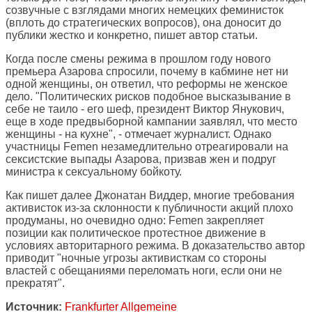
созвучные с взглядами многих немецких феминисток
(вплоть до стратегических вопросов), она доносит до
публики жестко и конкретно, пишет автор статьи.
Когда после смены режима в прошлом году нового
премьера Азарова спросили, почему в кабмине нет ни
одной женщины, он ответил, что реформы не женское
дело. "Политических рисков подобное высказывание в
себе не таило - его шеф, президент Виктор Янукович,
еще в ходе предвыборной кампании заявлял, что место
женщины - на кухне", - отмечает журналист. Однако
участницы Femen незамедлительно отреагировали на
сексистские выпады Азарова, призвав жен и подруг
министра к сексуальному бойкоту.
Как пишет далее Джонатан Виддер, многие требования
активисток из-за склонности к публичности акций плохо
продуманы, но очевидно одно: Femen закрепляет
позиции как политическое протестное движение в
условиях авторитарного режима. В доказательство автор
приводит "ночные угрозы активисткам со стороны
властей с обещаниями переломать ноги, если они не
прекратят".
Источник:
Frankfurter Allgemeine