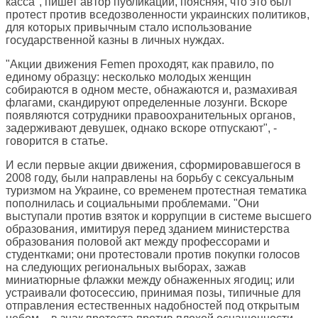
касса", пишет автор публикации, поясняя, что это был
протест против вседозволенности украинских политиков,
для которых привычным стало использование
государственной казны в личных нуждах.
"Акции движения Femen проходят, как правило, по
единому образцу: несколько молодых женщин
собираются в одном месте, обнажаются и, размахивая
флагами, скандируют определенные лозунги. Вскоре
появляются сотрудники правоохранительных органов,
задерживают девушек, однако вскоре отпускают", -
говорится в статье.
И если первые акции движения, сформировавшегося в
2008 году, были направлены на борьбу с сексуальным
туризмом на Украине, со временем протестная тематика
пополнилась и социальными проблемами. "Они
выступали против взяток и коррупции в системе высшего
образования, имитируя перед зданием министерства
образования половой акт между профессорами и
студентками; они протестовали против покупки голосов
на следующих региональных выборах, зажав
миниатюрные флажки между обнаженных ягодиц; или
устраивали фотосессию, принимая позы, типичные для
отправления естественных надобностей под открытым