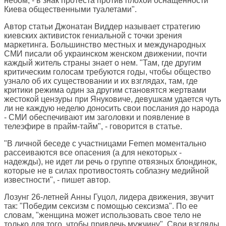
небом, - в знак протеста против плохой оснащенности
Киева общественными туалетами".
Автор статьи Джонатан Виддер называет стратегию
киевских активисток гениальной с точки зрения
маркетинга. Большинство местных и международных
СМИ писали об украинском женском движении, почти
каждый житель страны знает о нем. "Там, где другим
критическим голосам требуются годы, чтобы общество
узнало об их существовании и их взглядах, там, где
критики режима один за другим становятся жертвами
жестокой цензуры при Януковиче, девушкам удается чуть
ли не каждую неделю доносить свои послания до народа
- СМИ обеспечивают им заголовки и появление в
телеэфире в прайм-тайм", - говорится в статье.
"В личной беседе с участницами Femen моментально
рассеиваются все опасения (а для некоторых -
надежды), не идет ли речь о группе отвязных блондинок,
которые не в силах противостоять соблазну медийной
известности", - пишет автор.
Лозунг 26-летней Анны Гуцол, лидера движения, звучит
так: "Победим сексизм с помощью сексизма". По ее
словам, "женщина может использовать свое тело не
только для того, чтобы привлечь мужчину". Свои взгляды,