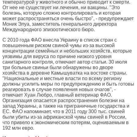
температурой у животного и обычно приводит к смерти.
От нее не существует ни лечения, ни вакцины. "Это
болезнь, которую сложно контролировать и которая
может распространяться очень быстро", - предупреждает
Моник Элуа, заместитель генерального директора
Международного эпизоотического бюро.
С 2010 года ФАО внесла Украину в список стран с
повышенным риском свиной чумы из-за высокой
концентрации семейных и небольших хозяйств, которые
уязвимы для вируса по причине низкого уровня
санитарного контроля, отмечает автор статьи. 30 июля
три больные свиньи были обнаружены во дворе
хозяйства в деревне Камышуватка на востоке страны.
"Национальные и местные власти по всему региону
должны усилить меры по предупреждению и быть готовы
реагировать в случае появления новых очагов", -
отмечает Хуан Любро, главный ветеринар ФАО.
Организация опасается распространения болезни на
запад Украины, а также на приграничные государства и
ЕС. ФАО напоминает, что в 2011 году 300 тыс. свиней
были убиты из-за африканской чумы свиней в России,
что привело к экономическим потерям, оцениваемым в
192 млн евро.