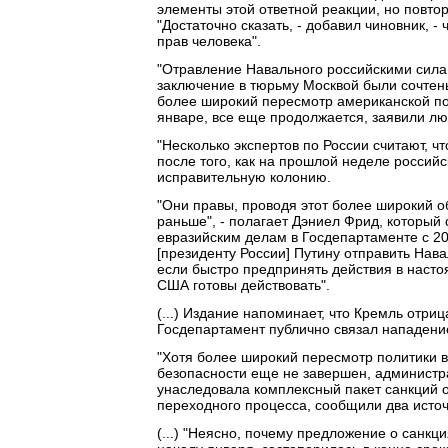
элементы этой ответной реакции, но повто
"Достаточно сказать, - добавил чиновник, 
прав человека".
"Отравление Навального российскими силам
заключение в тюрьму Москвой были сочтены
более широкий пересмотр американской по
январе, все еще продолжается, заявили люд
"Несколько экспертов по России считают, ч
после того, как на прошлой неделе российс
исправительную колонию.
"Они правы, проводя этот более широкий о
раньше", - полагает Дэниел Фрид, которы
евразийским делам в Госдепартаменте с 20
[президенту России] Путину отправить Нава
если быстро предпринять действия в настоя
США готовы действовать".
(...) Издание напоминает, что Кремль отри
Госдепартамент публично связал нападение 
"Хотя более широкий пересмотр политики 
безопасности еще не завершен, администра
унаследовала комплексный пакет санкций 
переходного процесса, сообщили два исто
(...) "Неясно, почему предложение о санкц