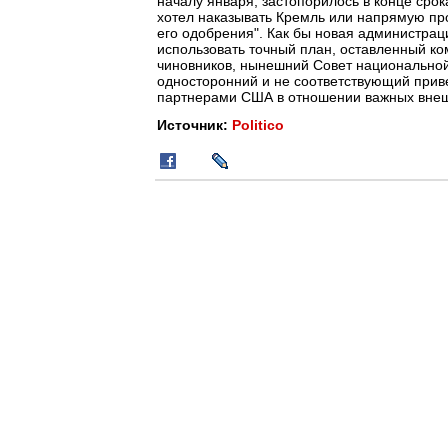
началу января, застопорилось в конце срок
хотел наказывать Кремль или напрямую про
его одобрения". Как бы новая администрац
использовать точный план, оставленный к
чиновников, нынешний Совет национальной 
односторонний и не соответствующий прив
партнерами США в отношении важных внешнеп
Источник:
Politico