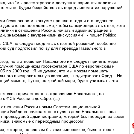
рил, что "мы рассматриваем доступные варианты политики".
- что мы не будем бездействовать перед лицом этих нарушений
и безопасности в августе прошлого года и его недавнее
 достаточно неотложными, чтобы санкционировать ответ, хотя
литики в отношении России, начатый администрацией в
и, знакомые с внутренними дискуссиями", - пишет Politico.
то США не следует медлить с ответной реакцией, особенно
кий суд подготовил почву для перевода Навального в
бзор, но в отношении Навального им следует принять меры
й служил помощником госсекретаря США по европейским и
05 по 2009 год. "Я не думаю, что мы можем помешать
льного в исправительную колонию, - подчеркивает Фрид. - Но,
щий момент, Путин, по крайней мере, будет учитывать, что
цает свою причастность к отравлению Навального, но
с ФСБ России в декабре. (...)
в отношении России новым Советом национальной
ция Байдена начинает не с нуля в деле Навального - она
от предыдущей администрации, который был передан во время
чника, знакомые с переходным процессом".
иях, которое, по словам бывших чиновников, было готово к