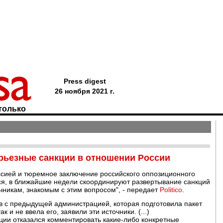
Press digest
26 ноября 2021 г.
только
ерьезные санкции в отношении России
ссией и тюремное заключение российского оппозиционного
тся, в ближайшие недели скоординируют развертывание санкций
чникам, знакомым с этим вопросом", - передает
Politico
.
в с предыдущей администрацией, которая подготовила пакет
 и не ввела его, заявили эти источники. (...)
ии отказался комментировать какие-либо конкретные