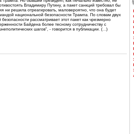
а Трампа. Но бывший президент, как печально известно, не
тивостоять Владимиру Путину, а пакет санкций требовал бы
ия ни решила отреагировать, маловероятно, что она будет
омандой национальной безопасности Трампа. По словам двух
безопасности рассматривает этот пакет как чрезмерно
ерженности Байдена более тесному сотрудничеству с
олитических шагов", - говорится в публикации. (...)