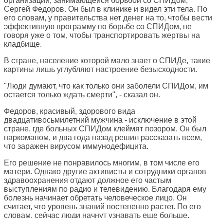
организации, занимающейся борьбой со СПИДом,
Сергей Федоров. Он был в клинике и видел эти тела. По
его словам, у правительства нет денег на то, чтобы вести
эффективную программу по борьбе со СПИДом, не
говоря уже о том, чтобы транспортировать жертвы на
кладбище.
В стране, население которой мало знает о СПИДе, такие
картины лишь углубляют настроение безысходности.
"Люди думают, что как только они заболели СПИДом, им
остается только ждать смерти", - сказал он.
Федоров, красивый, здорового вида
двадцативосьмилетний мужчина - исключение в этой
стране, где больных СПИДом клеймят позором. Он был
наркоманом, и два года назад решил рассказать всем,
что заражен вирусом иммунодефицита.
Его решение не понравилось многим, в том числе его
матери. Однако другие активисты и сотрудники органов
здравоохранения отдают должное его частым
выступлениям по радио и телевидению. Благодаря ему
болезнь начинает обретать человеческое лицо. Он
считает, что уровень знаний постепенно растет. По его
словам, сейчас люди начнут узнавать еще больше,