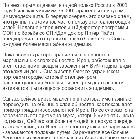
По некоторым оценкам, в одной только России в 2001
году было как минимум 75 000 зараженных вирусом
иммунодефицита. В первую очередь это связано с тем,
что группы наркоманов часто пользуются одной общей
иглой. Недавно исполнительный директор программы
ООН по борьбе со СПИДом доктор Питер Пайот
предупредил, что страны бывшего Советского Союза
ожидает более масштабная эпидемия.
Пока болезнь распространяется в основном в
маргинальных слоях общества. Ирен, работающая в
агентстве, помогающем зараженным ВИЧ людям, видит
это каждый день. Она живет в Одессе, украинском
портовом городе, который стал центром
распространения болезни - и центром деятельности
активистов, пытающихся остановить эпидемию.
Однако сейчас вирус медленно и неотвратимо начинает
переходить на обычные слои общества, как показывает
пример тридцативосьмилетней Ирен. По ее словам, она
заразилась от наркомана-мужа, который умер от СПИДа
год назад. Сейчас все больше людей, в первую очередь
таких женщин, как Ирен - не проституток и не наркоманок
- заражаются половым путем. Заражается все больше
беременных женщин, передающих болезнь своим детям.