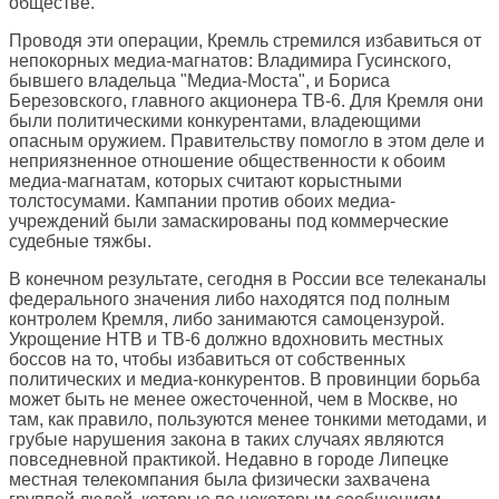
обществе.
Проводя эти операции, Кремль стремился избавиться от
непокорных медиа-магнатов: Владимира Гусинского,
бывшего владельца "Медиа-Моста", и Бориса
Березовского, главного акционера ТВ-6. Для Кремля они
были политическими конкурентами, владеющими
опасным оружием. Правительству помогло в этом деле и
неприязненное отношение общественности к обоим
медиа-магнатам, которых считают корыстными
толстосумами. Кампании против обоих медиа-
учреждений были замаскированы под коммерческие
судебные тяжбы.
В конечном результате, сегодня в России все телеканалы
федерального значения либо находятся под полным
контролем Кремля, либо занимаются самоцензурой.
Укрощение НТВ и ТВ-6 должно вдохновить местных
боссов на то, чтобы избавиться от собственных
политических и медиа-конкурентов. В провинции борьба
может быть не менее ожесточенной, чем в Москве, но
там, как правило, пользуются менее тонкими методами, и
грубые нарушения закона в таких случаях являются
повседневной практикой. Недавно в городе Липецке
местная телекомпания была физически захвачена