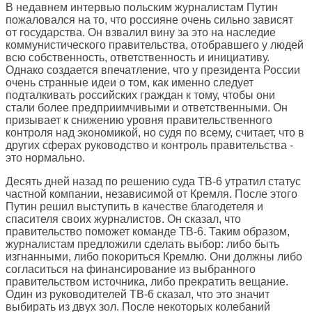
В недавнем интервью польским журналистам Путин
пожаловался на то, что россияне очень сильно зависят
от государства. Он взвалил вину за это на наследие
коммунистического правительства, отобравшего у людей
всю собственность, ответственность и инициативу.
Однако создается впечатление, что у президента России
очень странные идеи о том, как именно следует
подталкивать российских граждан к тому, чтобы они
стали более предприимчивыми и ответственными. Он
призывает к снижению уровня правительственного
контроля над экономикой, но судя по всему, считает, что в
других сферах руководство и контроль правительства -
это нормально.
Десять дней назад по решению суда ТВ-6 утратил статус
частной компании, независимой от Кремля. После этого
Путин решил выступить в качестве благодетеля и
спасителя своих журналистов. Он сказал, что
правительство поможет команде ТВ-6. Таким образом,
журналистам предложили сделать выбор: либо быть
изгнанными, либо покориться Кремлю. Они должны либо
согласиться на финансирование из выбранного
правительством источника, либо прекратить вещание.
Один из руководителей ТВ-6 сказал, что это значит
выбирать из двух зол. После некоторых колебаний