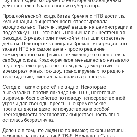
группой людей, которые по некоторым сообщениям
действовали с благословения губернатора.
Прошлой весной, когда битва Кремля с НТВ достигла
кульминации, общественность отреагировала
эмоционально. Тысячи людей вышли на демонстрации в
поддержку НТВ - это очень необычная общественная
реакция. В рядах политической элиты шли страстные
дебаты. Некоторые защищали Кремль, утверждая, что
захват НТВ на самом деле - просто решение
коммерческого конфликта, не имеющего отношения к
свободе слова. Красноречивое меньшинство называло
эту операцию предательством дела демократии. Во
время различных ток-шоу, транслируемых по радио и
телевидению, эмоции накалялись до предела.
Сегодня таких страстей не видно. Некоторые
высказались против ликвидации ТВ-6, некоторые
выразили беспокойство по поводу непосредственной
угрозы для свободы прессы. Но кремлевские
пропагандисты даже не почувствовали особой
необходимости реагировать: общественность явно
осталась безразлична.
Дело не в том, что люди не понимают, каковы мотивы,
лежащие за ликвидацией ТВ-6. Недавно в Санкт-