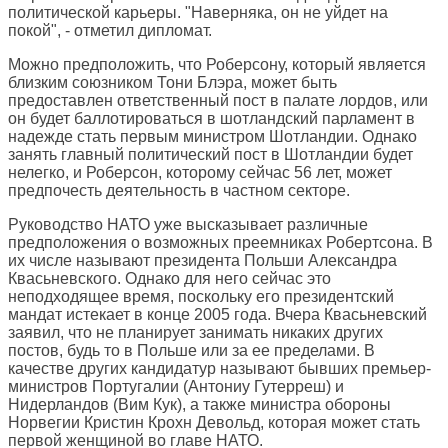
политической карьеры. "Наверняка, он не уйдет на
покой", - отметил дипломат.
Можно предположить, что Роберсону, который является
близким союзником Тони Блэра, может быть
предоставлен ответственный пост в палате лордов, или
он будет баллотироваться в шотландский парламент в
надежде стать первым министром Шотландии. Однако
занять главный политический пост в Шотландии будет
нелегко, и Роберсон, которому сейчас 56 лет, может
предпочесть деятельность в частном секторе.
Руководство НАТО уже высказывает различные
предположения о возможных преемниках Робертсона. В
их числе называют президента Польши Александра
Квасьневского. Однако для него сейчас это
неподходящее время, поскольку его президентский
мандат истекает в конце 2005 года. Вчера Квасьневский
заявил, что не планирует занимать никаких других
постов, будь то в Польше или за ее пределами. В
качестве других кандидатур называют бывших премьер-
министров Португалии (Антониу Гутерреш) и
Нидерландов (Вим Кук), а также министра обороны
Норвегии Кристин Крохн Девольд, которая может стать
первой женщиной во главе НАТО.