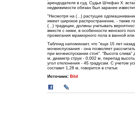
арендодателя в суд. Судья Штефан Х. встал
недвижимости обязан был заранее извести
"Несмотря на (...) растущее одомашниван
имеет широкое распространение, - также го
(...) традиции, должны учитывать вероятн
вместе с ними, в особенности женского пол
прожигания мраморного пола в ванной или 
Таблоид напоминает, что "еще 15 лет назад
мочеиспускания - она позволяет рассчитат
при мочеиспускании стоя". "Высота слива" 
м, диаметр струи - 0,002 м, перепад высот
угол отклонения - 45 градусам. С учетом у
составит 1,28 м, говорится в статье.
Источник:
Bild