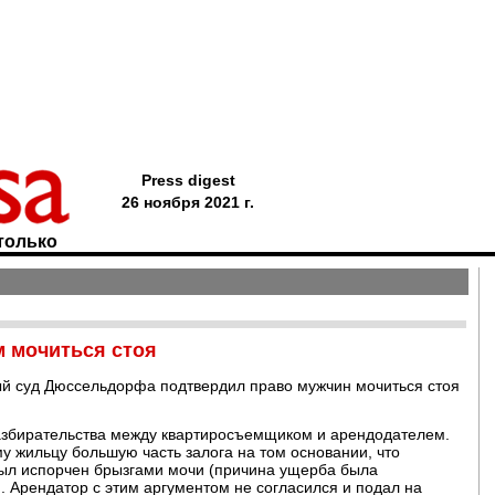
Press digest
26 ноября 2021 г.
только
м мочиться стоя
вый суд Дюссельдорфа подтвердил право мужчин мочиться стоя
азбирательства между квартиросъемщиком и арендодателем.
у жильцу большую часть залога на том основании, что
был испорчен брызгами мочи (причина ущерба была
). Арендатор с этим аргументом не согласился и подал на