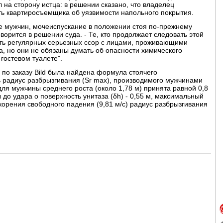
 на сторону истца: в решении сказано, что владелец
ть квартиросъемщика об уязвимости напольного покрытия.
ие мужчин, мочеиспускание в положении стоя по-прежнему
ворится в решении суда. - Те, кто продолжает следовать этой
ость регулярных серьезных ссор с лицами, проживающими
а, но они не обязаны думать об опасности химического
гостевом туалете".
 по заказу Bild была найдена формула стоячего
ь радиус разбрызгивания (Sr max), производимого мужчинами
для мужчины среднего роста (около 1,78 м) принята равной 0,8
ы до удара о поверхность унитаза (δh) - 0,55 м, максимальный
скорения свободного падения (9,81 м/с) радиус разбрызгивания