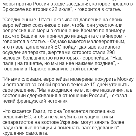
меры против России в ходе заседания, которое прошло в
Брюсселе во вторник 22 июля", - говорится в статье.
"Соединенные Штаты оказывают давление на своих
европейских союзников с тем, чтобы они ужесточили
репрессивные меры в отношении Кремля по примеру
тех, что Вашингтон принял до инцидента с лайнером, -
говорится в статье. - Однако кажется маловероятным,
что главы дипломатий ЕС пойдут дальше активного
осуждения теракта, жертвами которого стали 298
человек, большинство из которых - европейцы. "Наш
палец на гашетке, но мы на нее нажмем позднее", -
говорили в Париже накануне этой встречи".
"Иными словами, европейцы намерены пожурить Москву
и оставляют за собой право в течение 15 дней уточнить
свое решение. "Мы находимся не в логике наказания, а в
состоянии сдерживания в отношении России", - сказал
некий французский источник.
Что касается Гааги, то она "опасается поспешных
решений ЕС, чтобы не усугубить ситуацию: силы
сепаратистов на востоке Украины могут занять более
радикальные позиции и помешать расследованию"
крушения самолета.