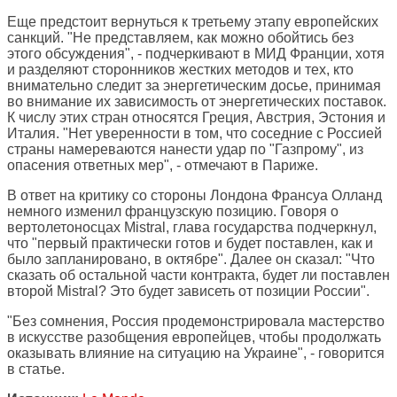
Еще предстоит вернуться к третьему этапу европейских
санкций. "Не представляем, как можно обойтись без
этого обсуждения", - подчеркивают в МИД Франции, хотя
и разделяют сторонников жестких методов и тех, кто
внимательно следит за энергетическим досье, принимая
во внимание их зависимость от энергетических поставок.
К числу этих стран относятся Греция, Австрия, Эстония и
Италия. "Нет уверенности в том, что соседние с Россией
страны намереваются нанести удар по "Газпрому", из
опасения ответных мер", - отмечают в Париже.
В ответ на критику со стороны Лондона Франсуа Олланд
немного изменил французскую позицию. Говоря о
вертолетоносцах Mistral, глава государства подчеркнул,
что "первый практически готов и будет поставлен, как и
было запланировано, в октябре". Далее он сказал: "Что
сказать об остальной части контракта, будет ли поставлен
второй Mistral? Это будет зависеть от позиции России".
"Без сомнения, Россия продемонстрировала мастерство
в искусстве разобщения европейцев, чтобы продолжать
оказывать влияние на ситуацию на Украине", - говорится
в статье.