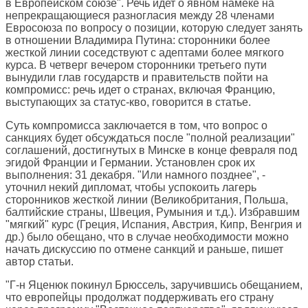
в Европейском союзе". Речь идет о явном намеке на
непрекращающиеся разногласия между 28 членами
Евросоюза по вопросу о позиции, которую следует занять
в отношении Владимира Путина: сторонники более
жесткой линии соседствуют с адептами более мягкого
курса. В четверг вечером сторонники третьего пути
вынудили глав государств и правительств пойти на
компромисс: речь идет о странах, включая Францию,
выступающих за статус-кво, говорится в статье.
Суть компромисса заключается в том, что вопрос о
санкциях будет обсуждаться после "полной реализации"
соглашений, достигнутых в Минске в конце февраля под
эгидой Франции и Германии. Установлен срок их
выполнения: 31 декабря. "Или намного позднее", -
уточнил некий дипломат, чтобы успокоить лагерь
сторонников жесткой линии (Великобритания, Польша,
балтийские страны, Швеция, Румыния и т.д.). Избравшим
"мягкий" курс (Греция, Испания, Австрия, Кипр, Венгрия и
др.) было обещано, что в случае необходимости можно
начать дискуссию по отмене санкций и раньше, пишет
автор статьи.
"Г-н Яценюк покинул Брюссель, заручившись обещанием,
что европейцы продолжат поддерживать его страну