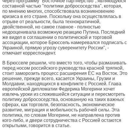
через программу "Восточное партнерство", являющуюся
составной частью "политики добрососедства", которая,
по мнению многих, способствовала возникновению
кризиса в его стране. Поскольку она осуществлялась в
отрыве от реальности, была технократичной,
двойственной, но самое главное - полностью
недооценивала возможную реакцию Путина. Последний
же видел в соглашении о политической и торговой
ассоциации, которое Брюссель намеревался подписать с
Украиной, прямую угрозу суверенитету России", -
отмечает корреспондент.
В Брюсселе решили, что вместо того, чтобы размахивать
перед носом российского руководства красной тряпкой,
стоит заморозить процесс расширения ЕС на Восток. Это
решение, прежде всего, касается Украины, Грузии и
Молдавии, находящихся в конфликте с Россией. Глава
европейской дипломатии Федерика Могерини хочет
извлечь уроки из сложившейся ситуации и пересмотреть
политику добрососедства, основанную на таких важных
сферах, как торговля, безопасность, экономическое
развитие, миграция и мобильность рабочей силы. Эта
политика, по словам Могерини, не направлена против
кого-либо, и двери сотрудничества с Россией остаются
открытыми, говорится в статье.