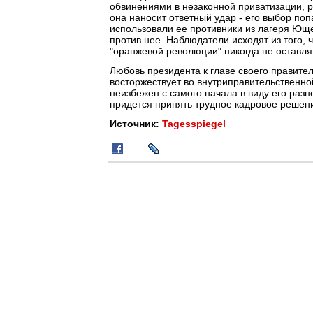
обвинениями в незаконной приватизации, 
она наносит ответный удар - его выбор поп
использовали ее противники из лагеря Юще
против нее. Наблюдатели исходят из того,
"оранжевой революции" никогда не оставля
Любовь президента к главе своего правитель
восторжествует во внутриправительственно
неизбежен с самого начала в виду его раз
придется принять трудное кадровое решение
Источник:
Tagesspiegel