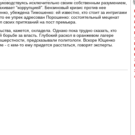
руководствуясь исключительно своим собственным разумением,
ахивает "коррупцией". Бензиновый кризис против нее
нко, убеждена Тимошенко: ей известно, кто стоит за интригами
 что ее упрек адресован Порошенко: состоятельный меценат
л своих притязаний на пост премьера.
ства, кажется, охладела. Однако пока трудно сказать, кто
й борьбе за власть. Глубокий раскол в оранжевом лагере
ношерстности, предсказывали политологи. Вскоре Ющенко
 - с кем-то ему придется расстаться, говорят эксперты.