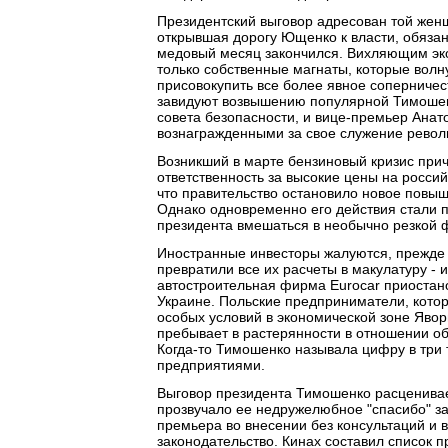
Президентский выговор адресован той жен
открывшая дорогу Ющенко к власти, обяза
медовый месяц закончился. Вихляющим эко
только собственные магнаты, которые волну
присовокупить все более явное соперничес
завидуют возвышению популярной Тимошенк
совета безопасности, и вице-премьер Анат
вознагражденными за свое служение револ
Возникший в марте бензиновый кризис при
ответственность за высокие цены на россий
что правительство остановило новое повы
Однако одновременно его действия стали п
президента вмешаться в необычно резкой 
Иностранные инвесторы жалуются, прежде в
превратили все их расчеты в макулатуру - 
автостроительная фирма Eurocar приостано
Украине. Польские предприниматели, котор
особых условий в экономической зоне Явори
пребывает в растерянности в отношении о
Когда-то Тимошенко называла цифру в три
предприятиями.
Выговор президента Тимошенко расценивае
прозвучало ее недружелюбное "спасибо" за
премьера во внесении без консультаций и 
законодательство. Кинах составил список п