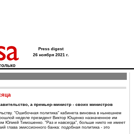
Press digest
26 ноября 2021 г.
только
сяца
авительство, а премьер-министр - своих министров
льству. "Ошибочная политика" кабинета виновна в нынешнем
 прошлой неделе президент Виктор Ющенко назначенное им
ом Юлией Тимошенко. "Раз и навсегда", больше никто не имеет
ий глава эмиссионного банка: подобная политика - это