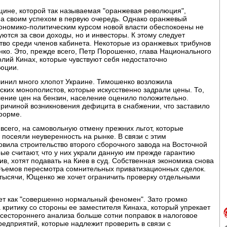
щине, которой так называемая "оранжевая революция",
на своим успехом в первую очередь. Однако оранжевый
номико-политическим курсом новой власти обеспокоены не
ются за свои доходы, но и инвесторы. К этому следует
тво среди членов кабинета. Некоторые из оранжевых трибунов
о. Это, прежде всего, Петр Порошенко, глава Национального
олий Кинах, которые чувствуют себя недостаточно
юции.
чинил много хлопот Украине. Тимошенко возложила
ских монополистов, которые искусственно задрали цены. То,
шение цен на бензин, население оценило положительно.
ричиной возникновения дефицита в снабжении, что заставило
форме.
сего, на самовольную отмену прежних льгот, которые
и посеяли неуверенность на рынке. В связи с этим
вила строительство второго сборочного завода на Восточной
ые считают, что у них украли данную им прежде гарантию
в, хотят подавать на Киев в суд. Собственная экономика снова
бъемов пересмотра сомнительных приватизационных сделок.
 тысячи, Ющенко же хочет ограничить проверку отдельными
т как "совершенно нормальный феномен". Зато громко
 критику со стороны ее заместителя Кинаха, который упрекает
всестороннего анализа больше сотни поправок в налоговое
редприятий, которые надлежит проверить в связи с