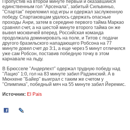
Пропустив на второй минуте первый и оказавшийся
единственным гол "Арсенала", забитый Сильвиньо,
"Спартак" переломил ход игры и одержал заслуженную
победу. Спартаковцам удалось сдержать опасные
проходы Анри, затем в середине первого тайма Маркао
сравнял счет, а на шестой минуте второго тайма он же
вывел москвичей вперед. Российская команда
продолжала доминировать на поле, и Титов с подачи
другого бразильского нападающего Робсона на 77
минуте довел счет до 3:1, а еще через 5 минут отличился
уже сам Робсон, поставив победную точку в этом
карнавале на льду.
В Брюсселе "Андерлехт" одержал трудную победу над
"Лацио" 1:0, гол на 83 минуте забил Радзинский. А в
Мюнхене "Байер" выиграл с таким же счетом у
"Олимпика", победный мяч на 55 минуте забил Йеремис.
Источник:
El Pais