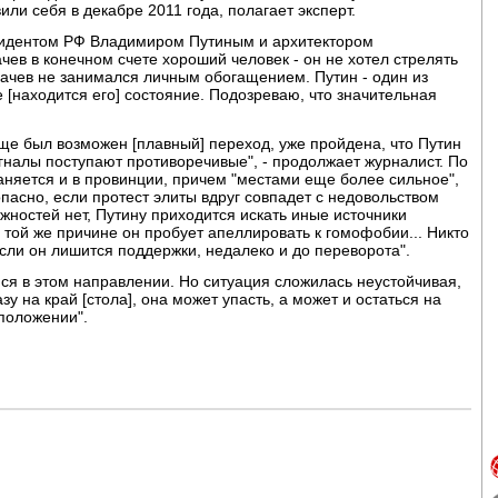
или себя в декабре 2011 года, полагает эксперт.
езидентом РФ Владимиром Путиным и архитектором
ев в конечном счете хороший человек - он не хотел стрелять
бачев не занимался личным обогащением. Путин - один из
е [находится его] состояние. Подозреваю, что значительная
 еще был возможен [плавный] переход, уже пройдена, что Путин
налы поступают противоречивые", - продолжает журналист. По
няется и в провинции, причем "местами еще более сильное",
опасно, если протест элиты вдруг совпадет с недовольством
жностей нет, Путину приходится искать иные источники
 той же причине он пробует апеллировать к гомофобии... Никто
сли он лишится поддержки, недалеко и до переворота".
мся в этом направлении. Но ситуация сложилась неустойчивая,
зу на край [стола], она может упасть, а может и остаться на
 положении".