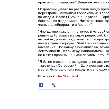
правового государства". Впервые они прояв
Островский указал на различия между пр
перестройки Михаилом Горбачевым: "Горбач
по людям. Насчет Путина я не уверен. Гор
богатейших людей мира. Никто не знает, гд
часть в Швейцарии - и в Австрии".
"Иногда мне кажется, что точка, в которой
решил действовать методом репрессий. Сиг
его наблюдениям, недовольство распростра
чем в крупных городах: "Для Путина будет 
населения. Поскольку экономических возмо
легитимности - к примеру, национализм. По
не может править, не имея легитимности. Е
"Я бы не сказал, что мы однозначно движе
- заключает Островский. - Если поставить ва
месте. Ясно одно: она находится в плохом
Источник:
Der Standard