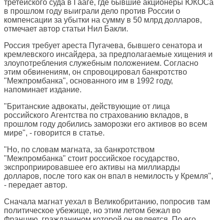
третейского суда в Гааге, где бывшие акционеры ЮКОСа
в прошлом году выиграли дело против России о
компенсации за убытки на сумму в 50 млрд долларов,
отмечает автор статьи Нил Бакли.
Россия требует ареста Пугачева, бывшего сенатора и
кремлевского инсайдера, за предполагаемые хищения и
злоупотребления служебным положением. Согласно
этим обвинениям, он спровоцировал банкротство
"Межпромбанка", основанного им в 1992 году,
напоминает издание.
"Британские адвокаты, действующие от лица
российского Агентства по страхованию вкладов, в
прошлом году добились заморозки его активов во всем
мире", - говорится в статье.
"Но, по словам магната, за банкротством
"Межпромбанка" стоит российское государство,
экспроприировавшее его активы на миллиарды
долларов, после того как он впал в немилость у Кремля",
- передает автор.
Сначала магнат уехал в Великобританию, попросив там
политическое убежище, но этим летом бежал во
Францию, гражданином которой он является. По его