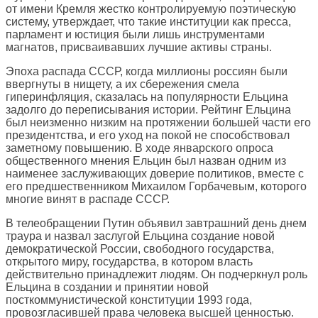
от имени Кремля жестко контролируемую поэтическую
систему, утверждает, что такие институции как пресса,
парламент и юстиция были лишь инструментами
магнатов, присваивавших лучшие активы страны.
Эпоха распада СССР, когда миллионы россиян были
ввергнуты в нищету, а их сбережения смела
гиперинфляция, сказалась на популярности Ельцина
задолго до переписывания истории. Рейтинг Ельцина
был неизменно низким на протяжении большей части его
президентства, и его уход на покой не способствовал
заметному повышению. В ходе январского опроса
общественного мнения Ельцин был назван одним из
наименее заслуживающих доверие политиков, вместе с
его предшественником Михаилом Горбачевым, которого
многие винят в распаде СССР.
В телеобращении Путин объявил завтрашний день днем
траура и назвал заслугой Ельцина создание новой
демократической России, свободного государства,
открытого миру, государства, в котором власть
действительно принадлежит людям. Он подчеркнул роль
Ельцина в создании и принятии новой
посткоммунистической конституции 1993 года,
провозгласившей права человека высшей ценностью.