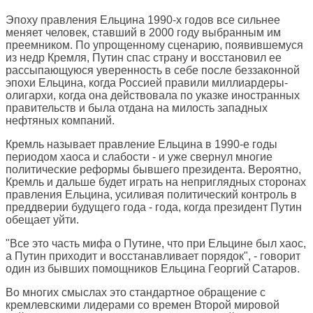
Эпоху правления Ельцина 1990-х годов все сильнее
меняет человек, ставший в 2000 году выбранным им
преемником. По упрощенному сценарию, появившемуся
из недр Кремля, Путин спас страну и восстановил ее
рассыпающуюся уверенность в себе после беззаконной
эпохи Ельцина, когда Россией правили миллиардеры-
олигархи, когда она действовала по указке иностранных
правительств и была отдана на милость западных
нефтяных компаний.
Кремль называет правление Ельцина в 1990-е годы
периодом хаоса и слабости - и уже свернул многие
политические реформы бывшего президента. Вероятно,
Кремль и дальше будет играть на неприглядных сторонах
правления Ельцина, усиливая политический контроль в
преддверии будущего года - года, когда президент Путин
обещает уйти.
"Все это часть мифа о Путине, что при Ельцине был хаос,
а Путин приходит и восстанавливает порядок", - говорит
один из бывших помощников Ельцина Георгий Сатаров.
Во многих смыслах это стандартное обращение с
кремлевскими лидерами со времен Второй мировой