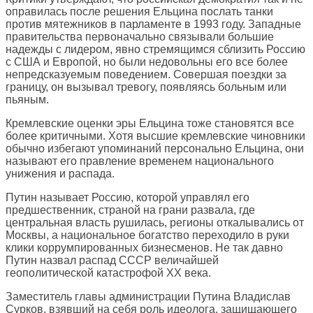
оправилась после решения Ельцина послать танки
против мятежников в парламенте в 1993 году. Западные
правительства первоначально связывали большие
надежды с лидером, явно стремящимся сблизить Россию
с США и Европой, но были недовольны его все более
непредсказуемым поведением. Совершая поездки за
границу, он вызывал тревогу, появляясь больным или
пьяным.
Кремлевские оценки эры Ельцина тоже становятся все
более критичными. Хотя высшие кремлевские чиновники
обычно избегают упоминаний персонально Ельцина, они
называют его правление временем национального
унижения и распада.
Путин называет Россию, которой управлял его
предшественник, страной на грани развала, где
центральная власть рушилась, регионы откалывались от
Москвы, а национальное богатство переходило в руки
клики коррумпированных бизнесменов. Не так давно
Путин назвал распад СССР величайшей
геополитической катастрофой XX века.
Заместитель главы администрации Путина Владислав
Сурков, взявший на себя роль идеолога, защищающего