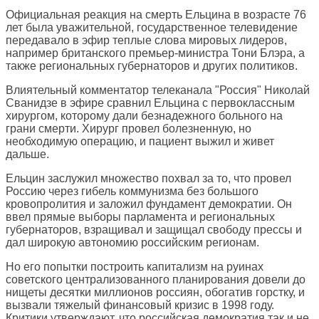
Официальная реакция на смерть Ельцина в возрасте 76
лет была уважительной, государственное телевидение
передавало в эфир теплые слова мировых лидеров,
например британского премьер-министра Тони Блэра, а
также региональных губернаторов и других политиков.
Влиятельный комментатор телеканала "Россия" Николай
Сванидзе в эфире сравнил Ельцина с первоклассным
хирургом, которому дали безнадежного больного на
грани смерти. Хирург провел болезненную, но
необходимую операцию, и пациент выжил и живет
дальше.
Ельцин заслужил множество похвал за то, что провел
Россию через гибель коммунизма без большого
кровопролития и заложил фундамент демократии. Он
ввел прямые выборы парламента и региональных
губернаторов, взращивал и защищал свободу прессы и
дал широкую автономию российским регионам.
Но его попытки построить капитализм на руинах
советского централизованного планирования довели до
нищеты десятки миллионов россиян, обогатив горстку, и
вызвали тяжелый финансовый кризис в 1998 году.
Критики утверждают, что российская демократия так и не