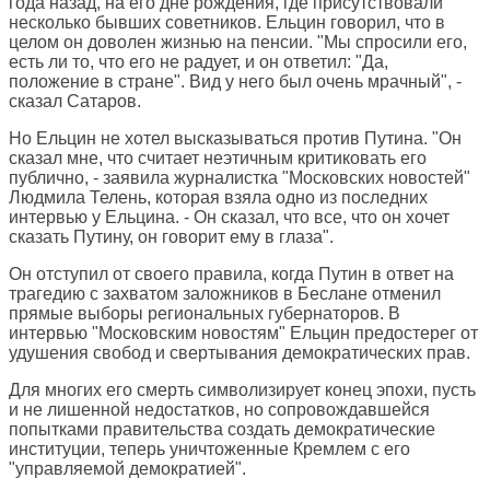
года назад, на его дне рождения, где присутствовали
несколько бывших советников. Ельцин говорил, что в
целом он доволен жизнью на пенсии. "Мы спросили его,
есть ли то, что его не радует, и он ответил: "Да,
положение в стране". Вид у него был очень мрачный", -
сказал Сатаров.
Но Ельцин не хотел высказываться против Путина. "Он
сказал мне, что считает неэтичным критиковать его
публично, - заявила журналистка "Московских новостей"
Людмила Телень, которая взяла одно из последних
интервью у Ельцина. - Он сказал, что все, что он хочет
сказать Путину, он говорит ему в глаза".
Он отступил от своего правила, когда Путин в ответ на
трагедию с захватом заложников в Беслане отменил
прямые выборы региональных губернаторов. В
интервью "Московским новостям" Ельцин предостерег от
удушения свобод и свертывания демократических прав.
Для многих его смерть символизирует конец эпохи, пусть
и не лишенной недостатков, но сопровождавшейся
попытками правительства создать демократические
институции, теперь уничтоженные Кремлем с его
"управляемой демократией".