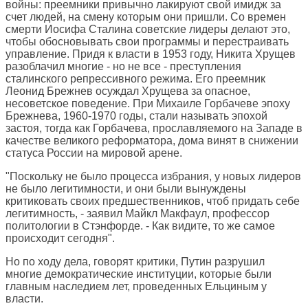
войны: преемники привычно лакируют свой имидж за
счет людей, на смену которым они пришли. Со времен
смерти Иосифа Сталина советские лидеры делают это,
чтобы обосновывать свои программы и перестраивать
управление. Придя к власти в 1953 году, Никита Хрущев
разоблачил многие - но не все - преступления
сталинского репрессивного режима. Его преемник
Леонид Брежнев осуждал Хрущева за опасное,
несоветское поведение. При Михаиле Горбачеве эпоху
Брежнева, 1960-1970 годы, стали называть эпохой
застоя, тогда как Горбачева, прославляемого на Западе в
качестве великого реформатора, дома винят в снижении
статуса России на мировой арене.
"Поскольку не было процесса избрания, у новых лидеров
не было легитимности, и они были вынуждены
критиковать своих предшественников, чтоб придать себе
легитимность, - заявил Майкл Макфаул, профессор
политологии в Стэнфорде. - Как видите, то же самое
происходит сегодня".
Но по ходу дела, говорят критики, Путин разрушил
многие демократические институции, которые были
главным наследием лет, проведенных Ельциным у
власти.