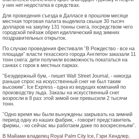
у них нет недостатка в средствах.
Для проведения съезда в Далласе в прошлом месяце
местная торговая палата выделила свыше 30 тысяч
долларов на закупку 131 тонны снега, посредством чего
городской пейзаж обрел идиллический вид зимних
поздравительных открыток.
По случаю проведения фестиваля "В Рождество - все на
площади" власти техасского города Англетон заказали 11
тонн снега: дети получили возможность покататься на
санках с горок в местных парках.
"Безудержный бум, - пишет Wall Street Journal, - никогда
раньше спрос на искусственный снег не был таким
высоким". Ice Express - одна из ведущих компаний по
производству льда. Заказы на искусственный снег
возросли в 8 раз: этой зимой они превысили 2 тысячи
тонн.
"Одно время мы были вынуждены закрывать на зимний
период одну из наших фабрик, - говорит представитель
фирмы, - но сейчас мы работаем даже по воскресеньям".
В Майами владелец Royal Palm City Ice, Гэри Хендлер,