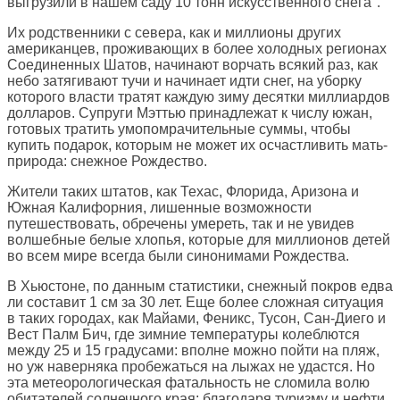
выгрузили в нашем саду 10 тонн искусственного снега".
Их родственники с севера, как и миллионы других
американцев, проживающих в более холодных регионах
Соединенных Шатов, начинают ворчать всякий раз, как
небо затягивают тучи и начинает идти снег, на уборку
которого власти тратят каждую зиму десятки миллиардов
долларов. Супруги Мэттью принадлежат к числу южан,
готовых тратить умопомрачительные суммы, чтобы
купить подарок, которым не может их осчастливить мать-
природа: снежное Рождество.
Жители таких штатов, как Техас, Флорида, Аризона и
Южная Калифорния, лишенные возможности
путешествовать, обречены умереть, так и не увидев
волшебные белые хлопья, которые для миллионов детей
во всем мире всегда были синонимами Рождества.
В Хьюстоне, по данным статистики, снежный покров едва
ли составит 1 см за 30 лет. Еще более сложная ситуация
в таких городах, как Майами, Феникс, Тусон, Сан-Диего и
Вест Палм Бич, где зимние температуры колеблются
между 25 и 15 градусами: вполне можно пойти на пляж,
но уж наверняка пробежаться на лыжах не удастся. Но
эта метеорологическая фатальность не сломила волю
обитателей солнечного края: благодаря туризму и нефти