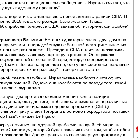
 - говорится в официальном сообщении. - Израиль считает, что
у путь к ядерному арсеналу".
разу перейти к столкновению с новой администрацией США. В
ение 2015 года, его реакция была жесткой. Глава
 с трибуны Конгресса США, заявив об "исторической ошибке",
ер-министр Биньямин Нетаньяху, которые знают друг друга на
го времени и теперь действуют с большой осмотрительностью.
тельные разногласия. Президент США в течение нескольких
вонил своему главному партнеру в регионе. Он держался
 и осуждения той сплоченной пары, которую сформировали
д Трамп. Все же на прошлой неделе у них состоялся вежливый
рпретировали по-разному", - говорится в статье.
рной сделки пагубным. Израильтяне наоборот считают, что
тимулирующей. Однако они колеблются по поводу того, какой
отмечает журналист.
уществуют два противоположных мнения. Одна позиция
ацией Байдена для того, чтобы внести изменения в различные
а действий по иранской ядерной программе (СВПД),
узивного присутствия Тегерана в регионе посредством поставок
р Газа", - пишет Le Figaro.
сосредоточиться на ядерной проблеме, по крайней мере, на
рогий минимум, который будет заключаться в том, чтобы любая
е позволили бы Ирану продвигать свою ядерную программу в