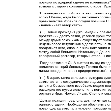
позиция по ядерной сделке не изменилась",
возврат к старому соглашению откроет Иран
"Премьер-министр Израиля не стремится с
эпоху Обамы, когда было заключено соглаш
правительства Израиля осудил позицию США
- напоминает автор статьи.
"(...) Новый президент Джо Байден и премь
протяжении десятилетий, усвоили уроки то
Между двумя союзниками существуют значи
недель после вступления в должность не з
поодаль от него, словно в знак наказания
между собой Биньямин Нетаньяху и Дональ
телефонный разговор, который стороны инте
"Госдепартамент США считает выход из яде
политика санкций Дональда Трампа была с
линии поведения стоит придерживаться", - 
"(...) В израильских силовых структурах с
заключается в сотрудничестве с администр
аспекты Совместного всеобъемлющего план
расширив его путем включения в него интр
оружия в Ирак, Йемен, Ливан, Сирию и секто
"Другая позиция предполагает, что лучше 
ранних стадиях. Необходимо обозначить ст
новая сделка включала условия, которые н