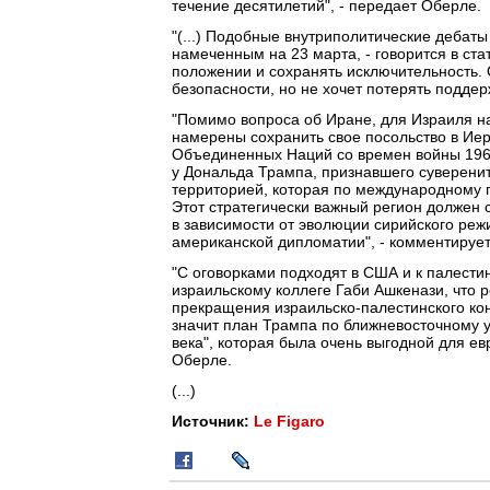
течение десятилетий", - передает Оберле.
"(...) Подобные внутриполитические дебат
намеченным на 23 марта, - говорится в ст
положении и сохранять исключительность. 
безопасности, но не хочет потерять поддер
"Помимо вопроса об Иране, для Израиля 
намерены сохранить свое посольство в Иер
Объединенных Наций со времен войны 1967 
у Дональда Трампа, признавшего суверенит
территорией, которая по международному 
Этот стратегически важный регион должен
в зависимости от эволюции сирийского реж
американской дипломатии", - комментирует
"С оговорками подходят в США и к палести
израильскому коллеге Габи Ашкенази, что 
прекращения израильско-палестинского кон
значит план Трампа по ближневосточному 
века", которая была очень выгодной для евр
Оберле.
(...)
Источник:
Le Figaro