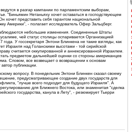
ы ведутся в разгар кампании по парламентским выборам,
атье. "Биньямин Нетаньяху хочет оставаться в господствующем
Он хочет представить себя гарантом национальной
жку Америки", - полагает исследователь Офер Зальцберг.
наблюдаются небольшие изменения. Соединенные Штаты
усалиме, чей статус столицы оспаривается Организацией
года. У госсекретаря Энтони Блинкена не такие взгляды, как
ет Израиля над Голанскими высотами - той сирийской
праву считается оккупированной и аннексированной Израилем.
 стать предметом дальнейшей оценки со стороны американцев
има. Словом, все возвещает о возвращении к основам
 автор публикации.
нскому вопросу. В понедельник Энтони Блинкен сказал своему
решение, предусматривающее создание двух государств для
фликта, "лучше всего подходит для будущего Израиля". А
урегулированию для Ближнего Востока, или знаменитая "сделка
ейского государства, канула в Лету", - резюмирует Тьерри