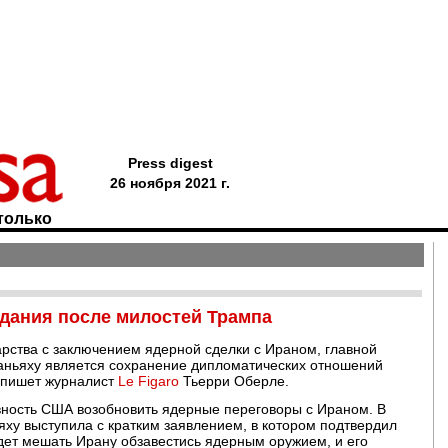
Press digest
26 ноября 2021 г.
только
идания после милостей Трампа
арства с заключением ядерной сделки с Ираном, главной
аньяху является сохранение дипломатических отношений
 пишет журналист
Le Figaro
Тьерри Оберле.
товность США возобновить ядерные переговоры с Ираном. В
ху выступила с кратким заявлением, в котором подтвердил
дет мешать Ирану обзавестись ядерным оружием, и его