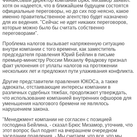
Финансовый директор компании Брюс Мизамор заявил:
хотя он надеется, что в ближайшем будущем состоятся
официальные переговоры, но до сих пор неясно, какое
именно правительственное агентство будет назначено
для их ведения. "Сейчас не идет никаких переговоров,
которые можно было бы считать собственно
переговорами".
Проблема налогов вызывает напряженную ситуацию
внутри компании с того времени, как заместитель
председателя правления Юрий Бейлин в письме
премьер-министру России Михаилу Фрадкову признал
факт уклонения от уплаты налогов на протяжении
нескольких лет и предложил пути улаживания конфликта.
Другие представители правления ЮКОСа, а также
адвокаты, отстаивающие интересы компании в
различных судебных тяжбах, продолжают утверждать,
что использование компанией внутренних офшоров для
уменьшения налогового бремени не являлось
нарушением закона.
"Менеджмент компании не согласен с позицией
господина Бейлина, - сказал Брюс Мизамор, уточнив, что
этот вопрос был поднят на вчерашнем очередном
заседании правления, - Мы считаем, что все, что мы