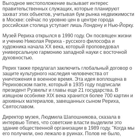
Выгодное местоположение вызывает интерес
правительственных служащих, которые планируют
захват этих объектов, учитывая бум рынка недвижимости
в Москве: сейчас по уровню цен в центре города
российская столица уступает лишь Лондону и Нью-Йорку.
Музей Рериха открылся в 1990 году. Он посвящен жизни
и учению Николая Рериха - русского философа и
художника начала XX века, который проповедовал
универсальную гармонию западной науки с восточной
духовностью.
Рерих также предлагал заключить глобальный договор о
защите культурного наследия человечества от
уничтожения в военное время. Эта идея воплощена в
Рериховском пакте, который в 1935 году подписали
президент Рузвельт и главы еще 21 государства. В
изящном особняке XIX века хранится более 700 картин и
архивных материалов, завещанных сыном Рериха,
Святославом.
Директор музея, Людмила Шапошникова, сказала в
интервью Times, что советские власти выделили это
здание общественной организации в 1989 году. "Когда мы
его получили, оно лежало в руинах. Полов не было,