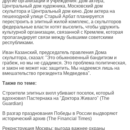
другие организации и учреждения: Дом актера,
Центральный дом художника, Московский дом
скульптора и Центральный дом кино. Дом актера на
пешеходной улице Старый Арбат планируется
перестроить в элитный жилой комплекс, а скульпторов
федеральные власти хотят выселить, чтобы удружить
культурной организации, связанной с Кремлем, которая
пропагандирует связи между бывшими советскими
республиками.
Иван Казанский, председатель правления Дома
скульптора, сказал: "Это обыкновенный бандитизм и
грабеж, но мы не сдадимся. Это проблема политическая,
и закон не может нас защитить. Мы надеемся лишь на
вмешательство президента Медведева".
Также по теме:
Строители элитных вилл убивают поселок, который
вдохновил Пастернака на "Доктора Живаго"
(The
Guardian)
В разгар празднования Победы в России выдворяют
исторический архив
(The Financial Times)
Реконструкция Москвы: выгода важнее охраны