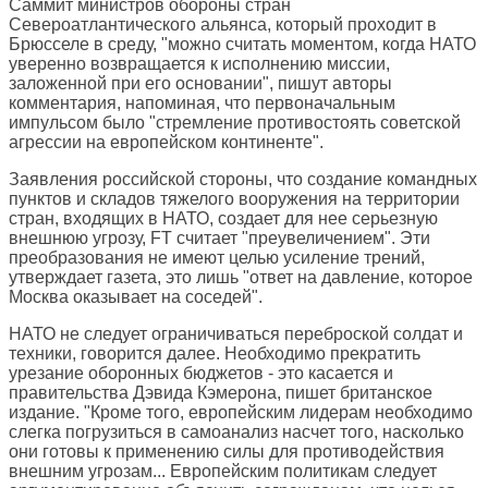
Саммит министров обороны стран
Североатлантического альянса, который проходит в
Брюсселе в среду, "можно считать моментом, когда НАТО
уверенно возвращается к исполнению миссии,
заложенной при его основании", пишут авторы
комментария, напоминая, что первоначальным
импульсом было "стремление противостоять советской
агрессии на европейском континенте".
Заявления российской стороны, что создание командных
пунктов и складов тяжелого вооружения на территории
стран, входящих в НАТО, создает для нее серьезную
внешнюю угрозу, FT считает "преувеличением". Эти
преобразования не имеют целью усиление трений,
утверждает газета, это лишь "ответ на давление, которое
Москва оказывает на соседей".
НАТО не следует ограничиваться переброской солдат и
техники, говорится далее. Необходимо прекратить
урезание оборонных бюджетов - это касается и
правительства Дэвида Кэмерона, пишет британское
издание. "Кроме того, европейским лидерам необходимо
слегка погрузиться в самоанализ насчет того, насколько
они готовы к применению силы для противодействия
внешним угрозам... Европейским политикам следует