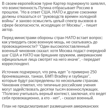
В своем европейском турне Картер подчеркнуто заявлял,
что воинственность Путина отбрасывает Россию в
прошлое. "Но в ответ США, НАТО и другие союзники
должны отказаться от "руководств времен холодной
войны" и заново осмыслить целый спектр вызовов в
сфере безопасности, исходящих от Москвы", - пишет
автор.
Перед министрами обороны стран НАТО встает вопрос:
как утвердить свою военную мощь, не скатываясь до
провокационности? "Один высокопоставленный
военный чиновник сказал: хотя Москва подаст очередной
шаг США и НАТО как бряцание оружием, американские
официальные лица смотрят на него иначе", - передает
корреспондент.
Источник подчеркнул, что речь идет "о примерно 250
бронемашинах, танках, БМП Bradley и гаубицах",
которые будут распределены по нескольким странам.
Чиновник отметил, что типичные российские учения
могут задействовать десятки тысяч военнослужащих.
"Полезно учитывать верный контекст, заключая, кто ведет
себя провокационно, а кто - нет", - сказал военный.
План не предусматривает размещения американских