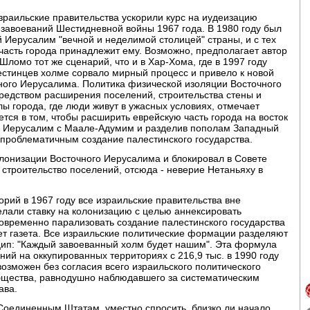
зраильские правительства ускорили курс на иудеизацию
завоеваний Шестидневной войны 1967 года. В 1980 году был
 Иерусалим "вечной и неделимой столицей" страны, и с тех
 часть города принадлежит ему. Возможно, предполагает автор
Шломо тот же сценарий, что и в Хар-Хома, где в 1997 году
естинцев холме сорвало мирный процесс и привело к новой
ого Иерусалима. Политика физической изоляции Восточного
редством расширения поселений, строительства стены и
ы города, где люди живут в ужасных условиях, отмечает
тся в том, чтобы расширить еврейскую часть города на восток
ав Иерусалим с Маале-Адумим и разделив пополам Западный
 проблематичным создание палестинского государства.
лонизации Восточного Иерусалима и блокировал в Совете
строительство поселений, отсюда - неверие Нетаньяху в
орий в 1967 году все израильские правительства вне
лали ставку на колонизацию с целью аннексировать
временно парализовать создание палестинского государства
ет газета. Все израильские политические формации разделяют
п: "Каждый завоеванный холм будет нашим". Эта формула
ий на оккупированных территориях с 216,9 тыс. в 1990 году
евозможен без согласия всего израильского политического
бщества, равнодушно наблюдавшего за систематическим
ава.
Соединенным Штатам, уместно спросить, близко ли начало