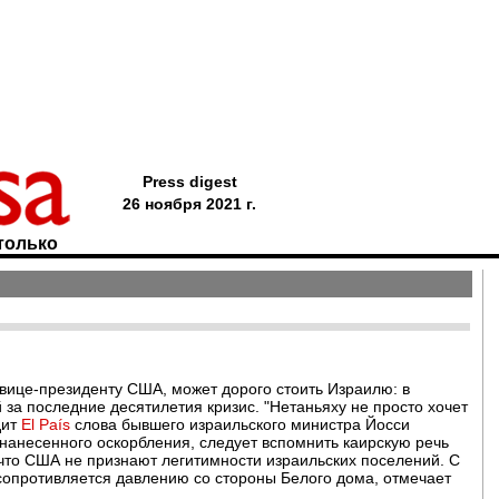
Press digest
26 ноября 2021 г.
только
ице-президенту США, может дорого стоить Израилю: в
 за последние десятилетия кризис. "Нетаньяху не просто хочет
дит
El País
слова бывшего израильского министра Йосси
нанесенного оскорбления, следует вспомнить каирскую речь
что США не признают легитимности израильских поселений. С
 сопротивляется давлению со стороны Белого дома, отмечает