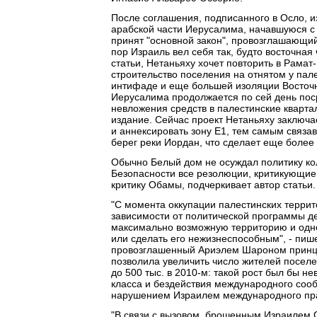
После соглашения, подписанного в Осло, и
арабской части Иерусалима, начавшуюся с 
принят "основной закон", провозглашающий
пор Израиль вел себя так, будто восточная
статьи, Нетаньяху хочет повторить в Рамат-
строительство поселения на отнятом у пал
интифаде и еще большей изоляции Восточн
Иерусалима продолжается по сей день пос
невложения средств в палестинские квартал
издание. Сейчас проект Нетаньяху заключае
и аннексировать зону E1, тем самым связ
берег реки Иордан, что сделает еще более
Обычно Белый дом не осуждал политику ко
Безопасности все резолюции, критикующие 
критику Обамы, подчеркивает автор статьи.
"С момента оккупации палестинских террит
зависимости от политической программы де
максимально возможную территорию и одно
или сделать его нежизнеспособным", - пиш
провозглашенный Ариэлем Шароном принци
позволила увеличить число жителей поселен
до 500 тыс. в 2010-м: такой рост был бы н
класса и бездействия международного соо
нарушением Израилем международного пр
"В связи с вызовом, брошенным Израилем 