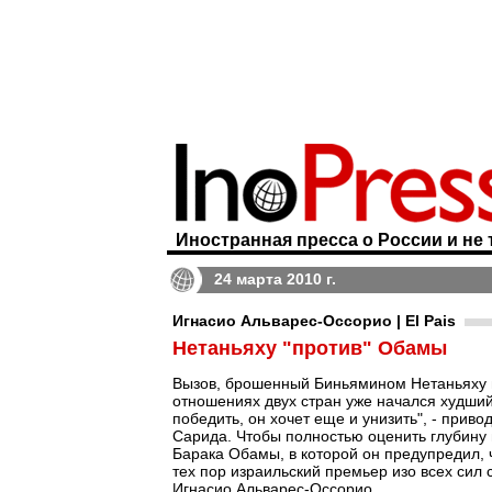
Иностранная пресса о России и не 
24 марта 2010 г.
Игнасио Альварес-Оссорио | El Pais
Нетаньяху "против" Обамы
Вызов, брошенный Биньямином Нетаньяху в
отношениях двух стран уже начался худший
победить, он хочет еще и унизить", - приво
Сарида. Чтобы полностью оценить глубину 
Барака Обамы, в которой он предупредил, 
тех пор израильский премьер изо всех сил
Игнасио Альварес-Оссорио.