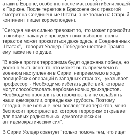
атаки в Европе, особенно после массовой гибели людей
в Париже. После терактов в Брюсселе он с тревогой
смотрит на Соединенные Штаты, а не только на Старый
континент, пишет корреспондент.
"Сегодня меня сильно тревожит то, что может произойти
в октябре, накануне президентских выборов: волна
терактов может прокатиться даже здесь, в Соединенных
Штатах", - говорит Уолцер. Победное шествие Трампа
ему также не по душе.
"В войне против терроризма будет одержана победа, но
должно быть ясно: то, что может быть приемлемо в
военном наступлении в Сирии, неприемлемо в ходе
полицейских операций в западных странах, - указывает
профессор. - Необходимо избегать действий, которые
могут способствовать вербовке новых джихадистов.
Необходимо проявлять осторожность и не ослаблять
наши демократии, оправдывая грубость. Поэтому
сегодня, еще больше, чем последствия терактов, меня
беспокоит пространство, которое терроризм открывает
для правых радикальных, демагогических и
антидемократических сил".
В Сирии Уолцер советует "только помочь тем, что ищет