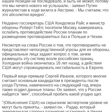
нашей позиции не последовало, и быть не может, потому
что мы ничего нового не услышали, - заявил Путин
журналистам в ходе визита в Австрию. - Мы считаем, что
это абсолютно вредно".
Недавно госсекретарь США Кондолиза Райс и министр
обороны Роберт Гейтс посетили Москву, намереваясь
ослабить противодействие России планам по
размещению противоракетных баз в Польше и Чехии.
Несмотря на слова России о том, что противоракеты не
представляют непосредственной угрозы для ее обороны,
официальные лица задают вопрос о том, зачем
размещать эту систему возле российских границ.
Холодная война окончилась 16 лет назад, а действия
США могут спровоцировать нестабильность в Европе.
Первый вице-премьер Сергей Иванов, которого многие
считают основным кандидатом в президенты после
ухода Путина, намеченного на следующий год, вчера
также осудил данные планы. Он заявил, что у России
найдется "меч", способный пробить какой угодно щит.
"(Объяснения США) на серьезном экспертном уровне не
могут быть приняты, - заявил он. - Радар, который
американская сторона планирует установить в Чехии,