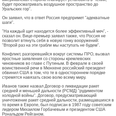
будет просматривать воздушное пространство до
Уральских гор".
Он заявил, что в ответ Россия предпримет "адекватные
шаги".
"На каждый щит находится более эффективный меч", -
сказал он. Вице-премьер заявил также, что Россия не
позволит втянуть себя в новую гонку вооружений:
"Второй раз на эти грабли мы наступать не будем".
Конфликт, разгоревшийся вокруг системы ПРО, вызвал
яростные заявления со стороны кремлевских
чиновников во главе с Путиным. В феврале в своей
воинственной речи в Мюнхене российский президент
обвинил США в том, что те в одностороннем порядке
стремятся навязать свою волю всему миру.
Иванов также назвал Договор о ликвидации ракет
средней и меньшей дальности (РСМД) "рудиментом
холодной войны". Договор, предусматривающий
уничтожение ракет средней дальности, размещавшихся в
то время в Европе, был подписан в 1987 году советским
лидером Михаилом Горбачевым и президентом США
Рональдом Рейганом.