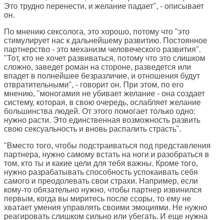
Это трудно перенести, и желание падает", - описывает
он.
По мнению сексолога, это хорошо, потому что "это
стимулирует нас к дальнейшему развитию. Постоянное
партнерство - это механизм человеческого развития".
"Тот, кто не хочет развиваться, потому что это слишком
сложно, заведет роман на стороне, разведется или
впадет в полнейшее безразличие, и отношения будут
отвратительными", - говорит он. При этом, по его
мнению, "моногамия не убивает желание - она создает
систему, которая, в свою очередь, ослабляет желание
большинства людей. От этого помогает только одно:
нужно расти. Это единственная возможность развить
свою сексуальность и вновь распалить страсть".
"Вместо того, чтобы подстраиваться под представления
партнера, нужно самому встать на ноги и разобраться в
том, кто ты и какие цели для тебя важны. Кроме того,
нужно разрабатывать способность успокаивать себя
самого и преодолевать свои страхи. Например, если
кому-то обязательно нужно, чтобы партнер извинился
первым, когда вы миритесь после ссоры, то ему не
хватает умения управлять своими эмоциями. Не нужно
реагировать слишком сильно или убегать. И еще нужна