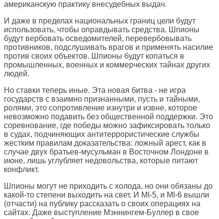
американскую практику внесудебных выдач.
И даже в пределах национальных границ цели будут
использовать, чтобы оправдывать средства. Шпионы
будут вербовать осведомителей, перевербовывать
противников, подслушивать врагов и применять насилие
против своих объектов. Шпионы будут копаться в
промышленных, военных и коммерческих тайнах других
людей.
Но ставки теперь иные. Эта новая битва - не игра
государств с взаимно признанными, пусть и тайными,
ролями, это сопротивление изнутри и извне, которое
невозможно подавить без общественной поддержки. Это
соревнование, где победы можно зафиксировать только
в судах, подчиняющих антитеррористические службы
жестким правилам доказательства: ложный арест, как в
случае двух братьев-мусульман в Восточном Лондоне в
июне, лишь углубляет недовольства, которые питают
конфликт.
Шпионы могут не приходить с холода, но они обязаны до
какой-то степени выходить на свет. И MI-5, и MI-6 вышли
(отчасти) на публику рассказать о своих операциях на
сайтах. Даже выступление Мэннингем-Буллер в свое