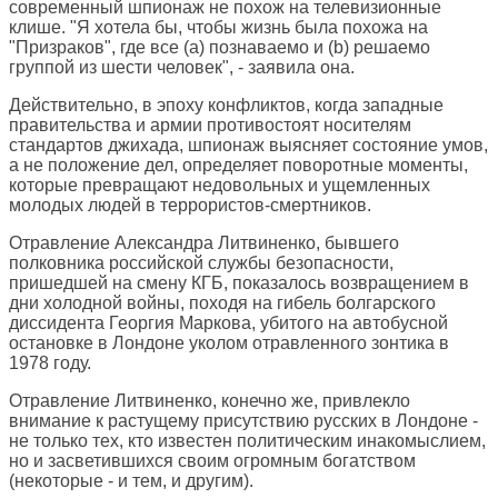
современный шпионаж не похож на телевизионные
клише. "Я хотела бы, чтобы жизнь была похожа на
"Призраков", где все (a) познаваемо и (b) решаемо
группой из шести человек", - заявила она.
Действительно, в эпоху конфликтов, когда западные
правительства и армии противостоят носителям
стандартов джихада, шпионаж выясняет состояние умов,
а не положение дел, определяет поворотные моменты,
которые превращают недовольных и ущемленных
молодых людей в террористов-смертников.
Отравление Александра Литвиненко, бывшего
полковника российской службы безопасности,
пришедшей на смену КГБ, показалось возвращением в
дни холодной войны, походя на гибель болгарского
диссидента Георгия Маркова, убитого на автобусной
остановке в Лондоне уколом отравленного зонтика в
1978 году.
Отравление Литвиненко, конечно же, привлекло
внимание к растущему присутствию русских в Лондоне -
не только тех, кто известен политическим инакомыслием,
но и засветившихся своим огромным богатством
(некоторые - и тем, и другим).