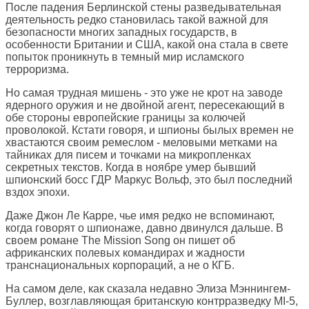
После падения Берлинской стены разведывательная
деятельность редко становилась такой важной для
безопасности многих западных государств, в
особенности Британии и США, какой она стала в свете
попыток проникнуть в темный мир исламского
терроризма.
Но самая трудная мишень - это уже не крот на заводе
ядерного оружия и не двойной агент, пересекающий в
обе стороны европейские границы за колючей
проволокой. Кстати говоря, и шпионы былых времен не
хвастаются своим ремеслом - меловыми метками на
тайниках для писем и точками на микропленках
секретных текстов. Когда в ноябре умер бывший
шпионский босс ГДР Маркус Вольф, это был последний
вздох эпохи.
Даже Джон Ле Карре, чье имя редко не вспоминают,
когда говорят о шпионаже, давно двинулся дальше. В
своем романе The Mission Song он пишет об
африканских полевых командирах и жадности
транснациональных корпораций, а не о КГБ.
На самом деле, как сказала недавно Элиза Мэннингем-
Буллер, возглавляющая британскую контрразведку MI-5,