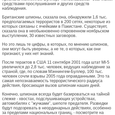
средствами прослушивания и других средств
наблюдения.
Британские шпионы, сказала она, обнаружили 1,6 тыс.
предполагаемых террористов в 200 сетях, некоторые из
которых связаны с ячейками в Пакистане. Существует,
сказала она в необыкновенно откровенном ноябрьском
выступлении, 30 известных заговоров.
Но это лишь те цифры, в которых, по мнению шпионов,
они могут быть уверены, а не те, о которых, как они
признают, у них нет знаний.
После терактов в США 11 сентября 2001 года штат MI-5
увеличился до 2,8 тыс. человек, ведущих наблюдение за
страной, где, по словам Мэннингем-Буллер, 100 тыс.
человек сочли взрывы 2005 года оправданными. Это та
самая непознаваемость террористического радиуса
действия, бросающая вызов шпионам наших дней.
Конечно, шпионаж всегда будет базироваться на тайной
слежке - хвостах, подслушивающих устройствах,
автомобилях с "жучками", шепоте предателя. Разведки
будут подозревать в неординарных действиях, особенно
за пределами национальных границ, - посмотрите на