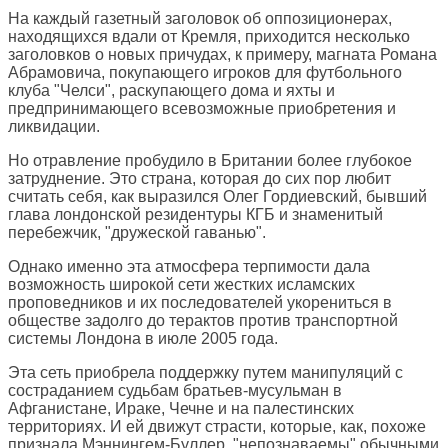
На каждый газетный заголовок об оппозиционерах,
находящихся вдали от Кремля, приходится несколько
заголовков о новых причудах, к примеру, магната Романа
Абрамовича, покупающего игроков для футбольного
клуба "Челси", раскупающего дома и яхты и
предпринимающего всевозможные приобретения и
ликвидации.
Но отравление пробудило в Британии более глубокое
затруднение. Это страна, которая до сих пор любит
считать себя, как выразился Олег Гордиевский, бывший
глава лондонской резидентуры КГБ и знаменитый
перебежчик, "дружеской гаванью".
Однако именно эта атмосфера терпимости дала
возможность широкой сети жестких исламских
проповедников и их последователей укорениться в
обществе задолго до терактов против транспортной
системы Лондона в июле 2005 года.
Эта сеть приобрела поддержку путем манипуляций с
состраданием судьбам братьев-мусульман в
Афганистане, Ираке, Чечне и на палестинских
территориях. И ей движут страсти, которые, как, похоже
признала Мэннингем-Буллер, "непознаваемы" обычными