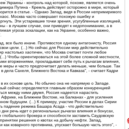
м Украины - контроль над которой, похоже, является очень
имира Путина - Кремль действует осторожно в мире, который
орится в статье. - Однако Запад, видя в России непримиримого
ь хаос. Москва часто совершает похожую ошибку и
ергнуть. Эти устаревшие точки зрения, усугубленные изоляцией,
ы - в лучшем случае, они приводят к недопониманию, а в
тимая угроза эскалации, как на Украине, особенно важно,
.
д, все было иначе. Противостоя одному антагонисту, Россия
 свои цели. (...) Но сейчас для России мир действительно
ир настолько хаотичен, что Москва считает почти любое
...) Чтобы ориентироваться на этой более сложной местности,
ыми вторжениями, прокладывает себе путь к рычагам влияния,
е меры и часто предпочитает делать меньше, чем больше. Так
 в дела Сахеля, Ближнего Востока и Кавказа", - считает Кадри
 в их основе цель. Но обычно она не напрямую о Западе.
орый сейчас определяется главным образом конкуренцией
ься между ними двумя, Россия надеется нарастить
 Африке, на Ближнем Востоке, на Балканах - для усиления
ном будущем. (...) К примеру, участие России в делах Сирии
ть падение режима Башара Асада - что действительно
 дни речь идет о региональных рычагах влияния и бонусах,
се глобального брокера и способности заставить Саудовскую
 принятии решения о квотах на добычу нефти. Запад,
как коварного противника, упускает большую часть этого", -