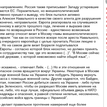
 направлениях: Россия также приписывает Западу устаревшие
аются ЕС. Поразительно, но внешнеполитический
енно пришел к выводу, что блок пытался активно
а Алексея Навального в качестве своего агента для разрушения
 конечно, неправильное. Европа реагировала на cлучившиеся
енному в августе прошлого года, лечение и выразив свое
тован по возвращении в Россию - единственно возможным
ям автор относит визит в Москву главы внешнеполитического
раля: "так как он состоялся вскоре после ареста Навального,
зд очередного европейца с целью прочитать России лекцию о
ь. Но на самом деле визит Борреля подпитывался
вропы - согласно которой блок неохотно, но должен принять
к сотрудничеству там, где это возможно (...)". "В Москве сейчас
ой державе, с которой невозможно найти общий язык", -
кажено, - отмечает Лийк. - (...) Но и эти отношения не
опасное снова вращается вокруг Украины. Некоторые в Москве
роде военной базы на Украине или побудить Украину вернуть
асса с помощью военной силы. Другие надеются, что Байден,
ая, поможет России добиться своего на Украине - либо путем
ра Зеленского, чтобы он разрешил Москве иметь влияние на
не, либо, что еще лучше, официально объявив дверь в НАТО
и надежды и опасения, в равной степени нелепые, несомненно,
сийских войск вдоль границы с Украиной".
то делает правильное прочтение намерений еще более