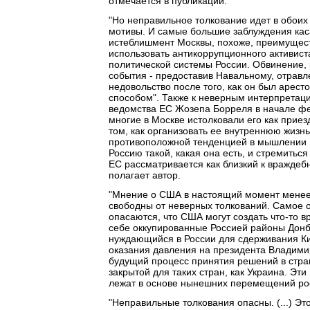
отмечается в публикации.
"Но неправильное толкование идет в обоих
мотивы. И самые большие заблуждения кас
истеблишмент Москвы, похоже, преимуществ
использовать антикоррупционного активист
политической системы России. Обвинение,
события - предоставив Навальному, отравл
недовольство после того, как он был арес
способом". Также к неверным интерпретаци
ведомства ЕС Жозепа Борреля в начале фев
многие в Москве истолковали его как прие
том, как организовать ее внутреннюю жизн
противоположной тенденцией в мышлении Е
Россию такой, какая она есть, и стремиться 
ЕС рассматривается как близкий к враждебн
полагает автор.
"Мнение о США в настоящий момент менее ис
свободны от неверных толкований. Самое 
опасаются, что США могут создать что-то в
себе оккупированные Россией районы Донб
нуждающийся в России для сдерживания Кит
оказания давления на президента Владими
будущий процесс принятия решений в стра
закрытой для таких стран, как Украина. Эт
лежат в основе нынешних перемещений рос
"Неправильные толкования опасны. (...) Э