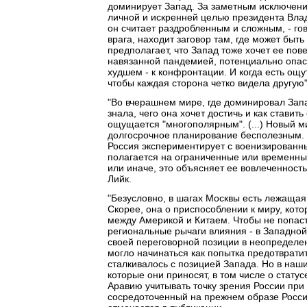
доминирует Запад. За заметным исключение
личной и искренней целью президента Влад
он считает раздробленным и сложным, - гов
врага, находит заговор там, где может быт
предполагает, что Запад тоже хочет ее пов
навязанной пандемией, потенциально опасн
худшем - к конфронтации. И когда есть ощу
чтобы каждая сторона четко видела другую"
"Во вчерашнем мире, где доминировал Запа
знала, чего она хочет достичь и как ставить
ощущается "многополярным". (...) Новый м
долгосрочное планирование бесполезным. (
Россия экспериментирует с военизированн
полагается на ограниченные или временны
или иначе, это объясняет ее вовлеченность
Лийк.
"Безусловно, в шагах Москвы есть лежащая
Скорее, она о приспособлении к миру, кот
между Америкой и Китаем. Чтобы не попаст
региональные рычаги влияния - в Западной
своей переговорной позиции в неопределен
могло начинаться как попытка предотврати
сталкивалось с позицией Запада. Но в наши
которые они приносят, в том числе о стату
Аравию учитывать точку зрения России при
сосредоточенный на прежнем образе России 