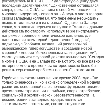
руководитель КПСС и СССР дал строгую оценку двум
последним десятилетиям: "Единственная оставшаяся
сверхдержава, США, заявила о своей монополии на
мировое лидерство, - сказал он. - А ведь я часто говорил
своим западным коллегам, что перемены необходимы
везде, в том числе и в их странах". Однако на Западе
сочли, что никаких перемен не нужно и "можно и дальше
действовать по-старому, используя те же инструменты,
например, военное и политическое давление, для
навязывания всем одной-единственной модели",
подчеркнул Горбачев, назвавший разговоры об
американском гипермогуществе и создании новой
мировой империи "болезненными галлюцинациями",
столкнувшимися с суровой действительностью. "Сегодня
многие в США и на Западе признают это, но все равно
потеряно много времени, за которое можно было бы
решить серьезные проблемы планеты", - отметил он.
Горбачев высказал мнение, что кризис 2008 года - "не
только финансовый, но и кризис определенной модели
развития, основанной на рыночном фундаментализме,
чрезмерном стремлении к прибыли, сверхпотреблении,
социальной и экологической безответственности", а
демонстрации в западных городах являются
"легитимными протестами, соответствующими