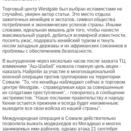
Торговый центр Westgate был выбран исламистами не
случайно, уверен автор статьи. Это место отдыха
зажиточных кенийцев и экспатов, символ общества
потребления и экономических успехов страны. Иными
словами, идеальная мишень для того, чтобы нанести
максимальный ущерб, добиться всемирной известности,
посеять ужас, подорвать кенийский туризм и ткнуть
носом западные державы и их африканских союзников в
проблемы с обеспечением безопасности.
В выпущенном через несколько часов после захвата ТЦ
коммюнике "Аш-Шабаб" назвала главную цель акции -
наказать Найроби за участие в многонациональной
военной операции против группировки на территории
Сомали. "То, что кенийцы наблюдают сейчас в торговом
центре Westgate, - справедливая кара за совершенные
их солдатами преступления", - говорилось в сообщении
экстремистов. "Наше послание правительству и народу
Кении остается прежним и всегда будет неизменным:
выведите все свои войска из нашей страны".
Международная операция в Сомали действительно
позволила выжать моджахедов из Могадишо и многих
занимаемых ими районов, однако атака 21 сентября